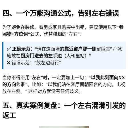
四、一个万能沟通公式，告别左右错误
为了避免在装修、看房或家具购买中出错，建议使用以下
“参
照物+方位词”
公式，代替模糊的“左右”：
✅ 正确示范：
“请在这面墙的
靠近窗户那一侧
留插座” / “冰
箱放在
厨房门进去的左手边
（人朝里站）”
❌ 错误示范：“放左边就行”
当你不得不用“左右”时，一定要加上一句：
“以我此刻面向XX
的方向为准”
。比如：“以我们站在客厅面朝阳台的方向，电视
放在左侧。” 这样对方就没有任何歧义。
五、真实案例复盘：一个左右混淆引发的
返工