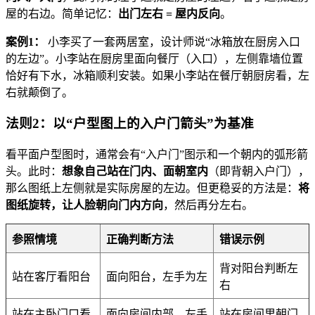
屋的右边。简单记忆：
出门左右 = 屋内反向
。
案例1：
小李买了一套两居室，设计师说“冰箱放在厨房入口
的左边”。小李站在厨房里面向餐厅（入口），左侧靠墙位置
恰好有下水，冰箱顺利安装。如果小李站在餐厅朝厨房看，左
右就颠倒了。
法则2：以“户型图上的入户门箭头”为基准
看平面户型图时，通常会有“入户门”图示和一个朝内的弧形箭
头。此时：
想象自己站在门内、面朝室内
（即背朝入户门），
那么图纸上左侧就是实际房屋的左边。但更稳妥的方法是：
将
图纸旋转，让人脸朝向门内方向
，然后再分左右。
参照情境
正确判断方法
错误示例
背对阳台判断左
站在客厅看阳台
面向阳台，左手为左
右
站在主卧门口看
面向房间内部，左手
站在房间里朝门