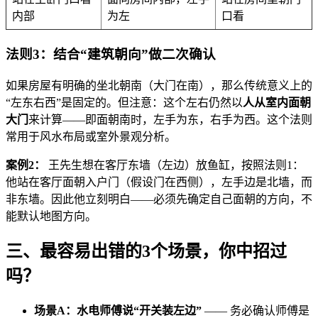
内部
为左
口看
法则3：结合“建筑朝向”做二次确认
如果房屋有明确的坐北朝南（大门在南），那么传统意义上的
“左东右西”是固定的。但注意：这个左右仍然以
人从室内面朝
大门
来计算——即面朝南时，左手为东，右手为西。这个法则
常用于风水布局或室外景观分析。
案例2：
王先生想在客厅东墙（左边）放鱼缸，按照法则1：
他站在客厅面朝入户门（假设门在西侧），左手边是北墙，而
非东墙。因此他立刻明白——必须先确定自己面朝的方向，不
能默认地图方向。
三、最容易出错的3个场景，你中招过
吗？
场景A：水电师傅说“开关装左边”
—— 务必确认师傅是