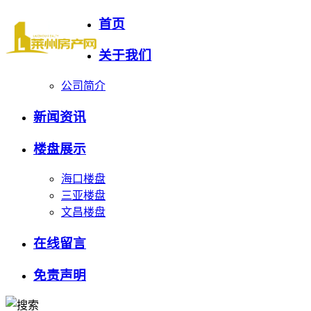
首页
关于我们
公司简介
新闻资讯
楼盘展示
海口楼盘
三亚楼盘
文昌楼盘
在线留言
免责声明