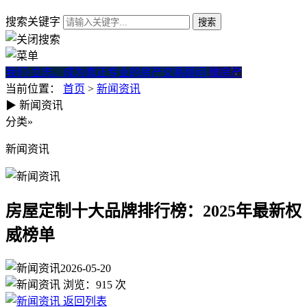
搜索关键字
我们·立志。成为真正专业的房产交易顾问
微房产
当前位置：
首页
>
新闻资讯
▶
新闻资讯
房屋定制十大品牌排行榜：202
分类
»
新闻资讯
房屋定制十大品牌排行榜：2025年最新权
威榜单
2026-05-20
浏览：
915
次
返回列表