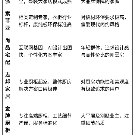
派
全，整装大家居模式成熟
大品牌保障的家庭
索
柜类定制专家，衣柜行业
对板材环保要求极高，
菲
标杆，康纯板环保标准高
偏爱现代简约风格
亚
尚
品
互联网基因，AI设计出图
年轻群体，追求设计感
宅
快，个性化方案丰富
与高性价比的刚需房
配
志
邦
专业厨柜起家，整体厨房
对厨房功能性和美观度
家
解决方案口碑极佳
有极致追求的用户
居
金
牌
专注高端厨柜，工艺细节
大平层及别墅业主，注
厨
严谨，服务标准化
重细节品质
柜