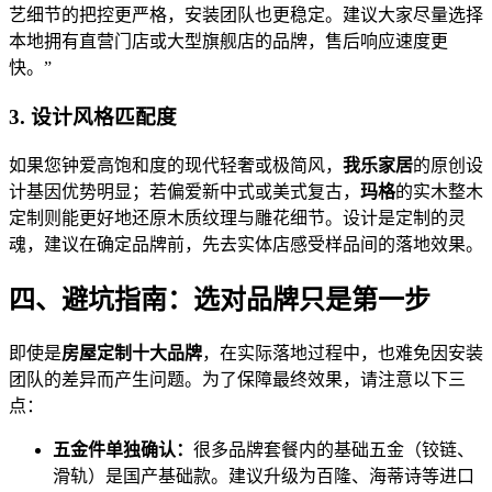
艺细节的把控更严格，安装团队也更稳定。建议大家尽量选择
本地拥有直营门店或大型旗舰店的品牌，售后响应速度更
快。”
3. 设计风格匹配度
如果您钟爱高饱和度的现代轻奢或极简风，
我乐家居
的原创设
计基因优势明显；若偏爱新中式或美式复古，
玛格
的实木整木
定制则能更好地还原木质纹理与雕花细节。设计是定制的灵
魂，建议在确定品牌前，先去实体店感受样品间的落地效果。
四、避坑指南：选对品牌只是第一步
即使是
房屋定制十大品牌
，在实际落地过程中，也难免因安装
团队的差异而产生问题。为了保障最终效果，请注意以下三
点：
五金件单独确认：
很多品牌套餐内的基础五金（铰链、
滑轨）是国产基础款。建议升级为百隆、海蒂诗等进口