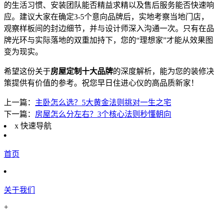
的生活习惯、安装团队能否精益求精以及售后服务能否快速响
应。建议大家在确定3-5个意向品牌后，实地考察当地门店，
观察样板间的封边细节，并与设计师深入沟通一次。只有在品
牌光环与实际落地的双重加持下，您的“理想家”才能从效果图
变为现实。
希望这份关于
房屋定制十大品牌
的深度解析，能为您的装修决
策提供有价值的参考。祝您早日住进心仪的高品质新家！
上一篇：
主卧怎么选？5大黄金法则挑对一生之宅
下一篇：
房屋怎么分左右？3个核心法则秒懂朝向
x
快速导航
首页
关于我们
+