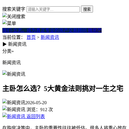
搜索关键字
我们·立志。成为真正专业的房产交易顾问
微房产
当前位置：
首页
>
新闻资讯
▶
新闻资讯
主卧怎么选？5大黄金法则挑对
分类
»
新闻资讯
主卧怎么选？5大黄金法则挑对一生之宅
2026-05-20
浏览：
912
次
返回列表
在购房决策中，主卧的重要性往往被低估。很多人将重心放在