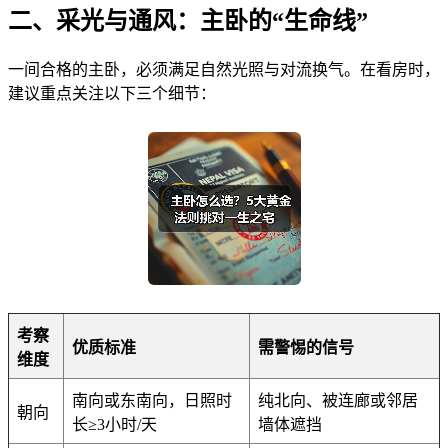
二、采光与通风：主卧的“生命线”
一间合格的主卧，必须满足自然光照与对流换气。在看房时，
建议重点关注以下三个细节：
考察
优质标准
需警惕的信号
维度
南向或东南向，日照时
纯北向、被连廊或邻居
朝向
长≥3小时/天
墙体遮挡