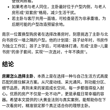
便夜间照看。
如果考虑与老人同住，主卧最好位于户型内侧，与老人
房形成“双套房”格局，减少生活干扰。
若主卧与客厅共用一面墙，可检查是否为非承重墙，为
后期可能的户型改造预留余地。
南京一位置换型购房者在选择改善房时，刻意挑选了主卧与北
向书房仅一墙之隔的户型。他的计划是：孩子幼年时，书房作
为独立工作区；孩子上学后，可将墙体打通，形成“主卧+儿童
书房”的亲子套间，实现“一次选对，十年不换房”。
结论
房屋怎么选择主卧
，本质上是在选择一种与自己生活方式高度
匹配的居住解决方案。从尺度动线、采光通风，到功能分区、
细节品质，再到未来的家庭成长空间，每一步都值得投入耐
心。优质的房产不仅是一处不动产，更是承载日常幸福的容
器。希望本文提供的5大黄金法则与真实案例，能帮助你在下
一次看房时，精准锁定那个真正适合你的理想主卧。