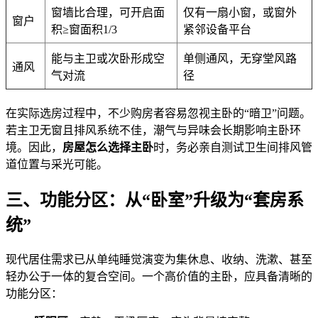
窗墙比合理，可开启面
仅有一扇小窗，或窗外
窗户
积≥窗面积1/3
紧邻设备平台
能与主卫或次卧形成空
单侧通风，无穿堂风路
通风
气对流
径
在实际选房过程中，不少购房者容易忽视主卧的“暗卫”问题。
若主卫无窗且排风系统不佳，潮气与异味会长期影响主卧环
境。因此，
房屋怎么选择主卧
时，务必亲自测试卫生间排风管
道位置与采光可能。
三、功能分区：从“卧室”升级为“套房系
统”
现代居住需求已从单纯睡觉演变为集休息、收纳、洗漱、甚至
轻办公于一体的复合空间。一个高价值的主卧，应具备清晰的
功能分区：