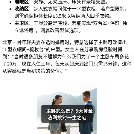
睡眠区
：安静、无梁压床、床头背景墙完整。
收纳区
：步入式衣帽间优于一字型衣柜，若户型限制，
则需确保柜体长度≥3.5米以容纳两人四季衣物。
主卫区
：干湿分离是底线，若能实现“双台盆+浴缸+独
立淋浴房”，则属改善型优选项。
北京一对年轻夫妻在选购婚房时，特意选择了主卧可改造出
“L型衣帽间+梳妆台”的户型。女主人在分享购房经验时提
到：“当时很多朋友不理解为什么我们为了一个主卧布局多花
了20万，现在入住三年，每天从起床到出门只需15分钟，这种
从容感就是当初决策的价值。”