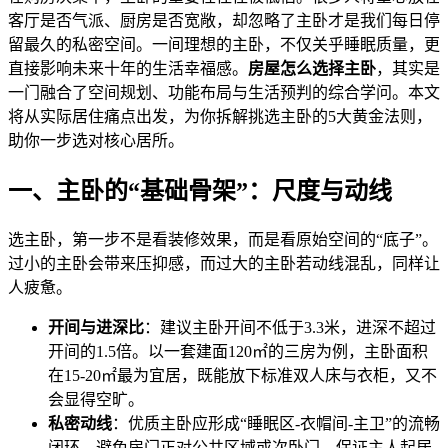
客厅是否气派、厨房是否宽敞，却忽略了主卧才是我们每日停
留最久的私密空间。一间理想的主卧，不仅关乎睡眠质量，更
直接影响未来十年的生活幸福感。
房屋怎么选择主卧
，其实是
一门融合了空间规划、功能布局与生活预判的综合学问。本文
将从实际居住痛点出发，为你拆解挑选主卧的5大黄金法则，
助你一步选对核心居所。
一、主卧的“基础骨架”：尺度与动线
选主卧，第一步不是看装修效果，而是看原始空间的“底子”。
过小的主卧会带来压抑感，而过大的主卧若动线混乱，同样让
人疲惫。
开间与进深比
：建议主卧开间不低于3.3米，进深不超过
开间的1.5倍。以一套建面120㎡的三房为例，主卧面积
在15-20㎡最为宜居，既能放下标准双人床与衣柜，又不
会显得空旷。
私密动线
：优质主卧应形成“睡眠区-衣帽间-主卫”的流畅
闭环。避免房门正对公共区域或次卧门，保证主人起居