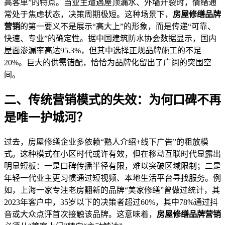
高客单”的特点。当业主遭遇屋顶漏水、外墙开裂时，情绪通
常处于焦虑状态，决策周期极短。这种场景下，
房屋修缮品牌
营销
的第一要义不是展示“高大上”的形象，而是传递“可靠、
快速、专业”的确定性。据中国建筑防水协会数据显示，国内
屋面渗漏率高达95.3%，但其中选择正规品牌施工的不足
20%。巨大的供需错配，恰恰为品牌化留出了广阔的突围空
间。
二、传统营销模式的失效：为何口碑不再
是唯一护城河？
过去，房屋修缮企业多依赖“熟人介绍+线下广告”的粗放模
式。这种模式在小区时代或许有效，但在移动互联时代显露出
明显短板：一是口碑传播半径有限，难以突破区域限制；二是
年轻一代业主更习惯通过短视频、本地生活平台寻找服务。例
如，上海一家专注老房翻新的品牌“美家修缮”曾做过统计，其
2023年客户中，35岁以下的决策者超过60%，其中78%通过抖
音或大众点评首次接触该品牌。这意味着，
房屋修缮品牌营销