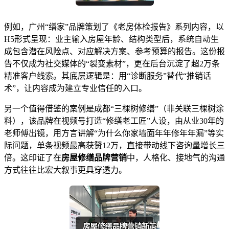
例如，广州“缮家”品牌策划了《老房体检报告》系列内容，以
H5形式呈现：业主输入房屋年龄、结构类型后，系统自动生
成包含潜在风险点、对应解决方案、参考预算的报告。这份报
告不仅成为社交媒体的“裂变素材”，更在后台沉淀了超2万条
精准客户线索。其底层逻辑是：用“诊断服务”替代“推销话
术”，让内容成为建立专业信任的入口。
另一个值得借鉴的案例是成都“三棵树修缮”（非关联三棵树涂
料），该品牌在视频号打造“修缮老工匠”人设，由从业30年的
老师傅出镜，用方言讲解“为什么你家墙面年年修年年漏”等实
际问题，单条视频最高获赞12万，直接带动线下咨询量增长三
倍。这印证了在
房屋修缮品牌营销
中，人格化、接地气的沟通
方式往往比宏大叙事更具穿透力。