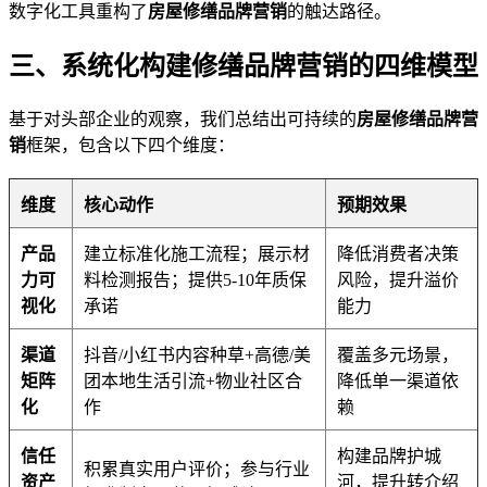
数字化工具重构了
房屋修缮品牌营销
的触达路径。
三、系统化构建修缮品牌营销的四维模型
基于对头部企业的观察，我们总结出可持续的
房屋修缮品牌营
销
框架，包含以下四个维度：
维度
核心动作
预期效果
产品
建立标准化施工流程；展示材
降低消费者决策
力可
料检测报告；提供5-10年质保
风险，提升溢价
视化
承诺
能力
渠道
抖音/小红书内容种草+高德/美
覆盖多元场景，
矩阵
团本地生活引流+物业社区合
降低单一渠道依
化
作
赖
信任
构建品牌护城
积累真实用户评价；参与行业
资产
河，提升转介绍