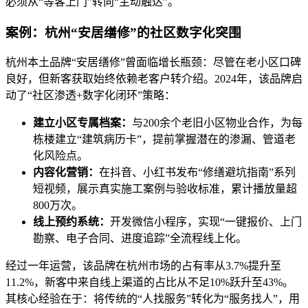
必须从“等客上门”转向“主动触达”。
案例：杭州“安居缮修”的社区数字化突围
杭州本土品牌“安居缮修”曾面临增长瓶颈：尽管在老小区口碑
良好，但新客获取始终依赖老客户转介绍。2024年，该品牌启
动了“社区渗透+数字化闭环”策略：
建立小区专属档案：
与200余个老旧小区物业合作，为每
栋楼建立“建筑病历卡”，提前掌握潜在的渗漏、管道老
化风险点。
内容化营销：
在抖音、小红书发布“修缮避坑指南”系列
短视频，展示真实施工案例与验收标准，累计播放量超
800万次。
线上预约系统：
开发微信小程序，实现“一键报价、上门
勘察、电子合同、进度追踪”全流程线上化。
经过一年运营，该品牌在杭州市场的占有率从3.7%提升至
11.2%，新客中来自线上渠道的占比从不足10%跃升至43%。
其核心经验在于：将传统的“人找服务”转化为“服务找人”，用