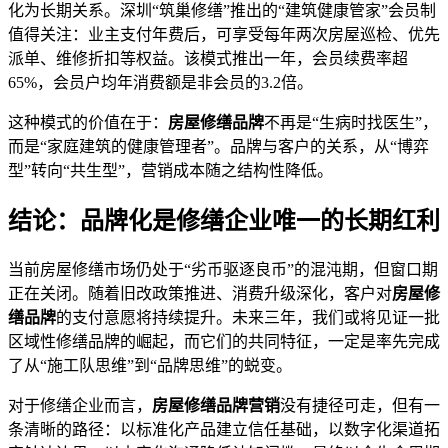
化为长期关系。深圳“筑巢修缮”推出的“建筑健康管家”会员制
值得关注：业主支付年费后，可享受每年两次房屋巡检、优先
派单、维修折扣等权益。该模式推出一年，会员续费率超
65%，会员户均年消费额是非会员的3.2倍。
这种模式的价值在于：
房屋修缮品牌
不再是“生病时找医生”，
而是“家庭建筑的健康管理者”。品牌与客户的关系，从“博弈
型”转向“共生型”，营销成本随之结构性降低。
结论：品牌化是修缮企业唯一的长期红利
当前房屋修缮市场仍处于“劣币驱逐良币”的混沌期，但窗口期
正在关闭。随着旧改政策推进、消费升级深化，客户对
房屋修
缮品牌
的支付意愿将持续提升。未来三年，我们或将见证一批
区域性修缮品牌的崛起，而它们的共同特征，一定是率先完成
了从“施工队思维”到“品牌思维”的蜕变。
对于修缮企业而言，
房屋修缮品牌营销
没有捷径可走，但有一
条清晰的路径：以标准化产品建立信任基础，以数字化渠道拓