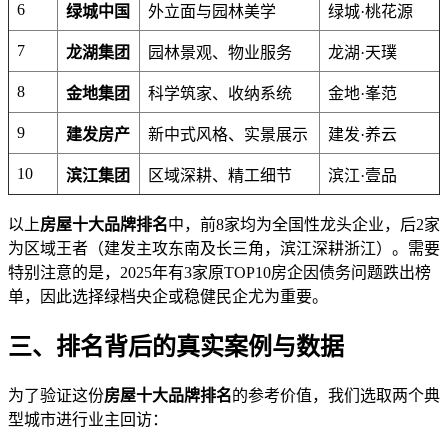
6
绿城中国
外立面与园林美学
绿城·桃花源
7
龙湖集团
园林景观、物业服务
龙湖·天璞
8
金地集团
科学筑家、收纳系统
金地·峯范
9
建发房产
新中式风格、实景展示
建发·养云
10
滨江集团
区域深耕、精工细节
滨江·壹品
以上
房屋十大品牌排名
中，前8家均为全国性龙头企业，后2家
为区域王者（建发主攻东南及长三角，滨江深耕浙江）。需要
特别注意的是，2025年有3家原TOP10房企因债务问题跌出榜
单，因此选择绿档央企或稳健民企尤为重要。
三、排名背后的真实案例与数据
为了验证这份
房屋十大品牌排名
的参考价值，我们选取两个典
型城市进行业主回访：