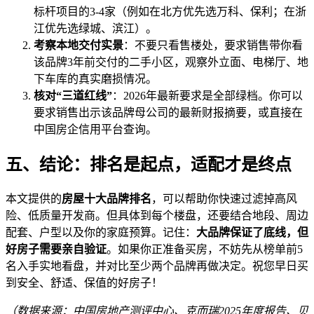
标杆项目的3-4家（例如在北方优先选万科、保利；在浙
江优先选绿城、滨江）。
考察本地交付实景
：不要只看售楼处，要求销售带你看
该品牌3年前交付的二手小区，观察外立面、电梯厅、地
下车库的真实磨损情况。
核对“三道红线”
：2026年最新要求是全部绿档。你可以
要求销售出示该品牌母公司的最新财报摘要，或直接在
中国房企信用平台查询。
五、结论：排名是起点，适配才是终点
本文提供的
房屋十大品牌排名
，可以帮助你快速过滤掉高风
险、低质量开发商。但具体到每个楼盘，还要结合地段、周边
配套、户型以及你的家庭预算。记住：
大品牌保证了底线，但
好房子需要亲自验证
。如果你正准备买房，不妨先从榜单前5
名入手实地看盘，并对比至少两个品牌再做决定。祝您早日买
到安全、舒适、保值的好房子！
（数据来源：中国房地产测评中心、克而瑞2025年度报告、贝