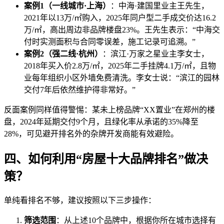
案例1（一线城市·上海）
：中海·建国里业主王先生，
2021年以13万/㎡购入，2025年同户型二手成交价达16.2
万/㎡，高出周边非品牌楼盘23%。王先生表示：“中海交
付时实测面积与合同零误差，施工记录可追溯。”
案例2（强二线·杭州）
：滨江·万家之星业主李女士，
2018年买入价2.8万/㎡，2025年二手挂牌4.1万/㎡，且物
业每年组织小区外墙免费清洗。李女士说：“滨江的园林
交付7年后依然维护得非常好。”
反面案例同样值得警惕：某未上榜品牌“XX置业”在郑州的楼
盘，2024年延期交付9个月，且绿化率从承诺的35%降至
28%，可见避开排名外的杂牌开发商能有效避险。
四、如何利用“房屋十大品牌排名”做决
策？
单纯看排名不够，建议按照以下三步操作：
筛选范围
：从上述10个品牌中，根据你所在城市选择有