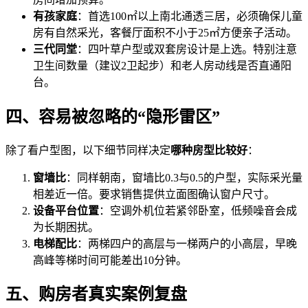
有孩家庭
：首选100㎡以上南北通透三居，必须确保儿童
房有自然采光，客餐厅面积不小于25㎡方便亲子活动。
三代同堂
：四叶草户型或双套房设计是上选。特别注意
卫生间数量（建议2卫起步）和老人房动线是否直通阳
台。
四、容易被忽略的“隐形雷区”
除了看户型图，以下细节同样决定
哪种房型比较好
：
窗墙比
：同样朝南，窗墙比0.3与0.5的户型，实际采光量
相差近一倍。要求销售提供立面图确认窗户尺寸。
设备平台位置
：空调外机位若紧邻卧室，低频噪音会成
为长期困扰。
电梯配比
：两梯四户的高层与一梯两户的小高层，早晚
高峰等梯时间可能差出10分钟。
五、购房者真实案例复盘