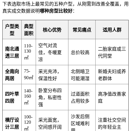
下表选取市场上最常见的五种户型，从刚需到改善全覆盖，用
真实成交数据说明
哪种房型比较好
：
户型类
典型
核心优势
常见痛点
适用人群
型
面积
空气对流
110-
南北通
二胎家庭或三
130
佳，冬暖夏
总价较高
透三居
代同堂
㎡
凉
75-
全南向
采光充沛，
北侧暗卫
新婚夫妇或养
90㎡
两居
保温性好
可能潮湿
老群体
卧室分布四
140-
四叶草
过道面积
高净值改善家
160
角，私密性
四居
占用较多
庭
㎡
强
沙发后侧
100-
横厅设
采光面宽，
注重社交空间
120
区域难利
计三居
空间感开阔
的年轻业主
㎡
用