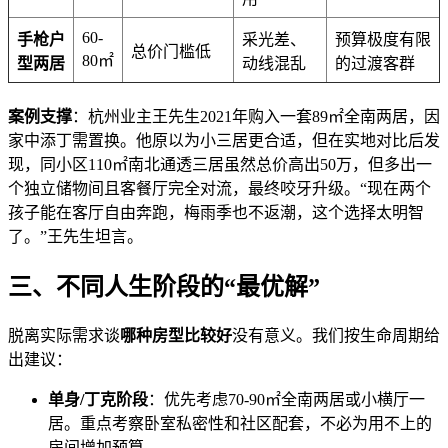
60-
手枪户
采光差、
预算极度有限
总价门槛低
80㎡
型两居
动线混乱
的过渡客群
案例支撑
：杭州业主王先生2021年购入一套89㎡全南两居，因
家中添丁需置换。他原以为小三居更合适，但在实地对比后发
现，同小区110㎡南北通透三居虽然总价高出50万，但多出一
个独立储物间且客餐厅完全对流，最终咬牙升级。“现在两个
孩子能在客厅自由奔跑，梅雨季也不返潮，这个选择太明智
了。”王先生坦言。
三、不同人生阶段的“最优解”
脱离实际需求谈
哪种房型比较好
没有意义。我们按生命周期给
出建议：
单身/丁克阶段
：优先考虑70-90㎡全南两居或小横厅一
居。重点考察卧室私密性和社区配套，不必为用不上的
房间增加预算。