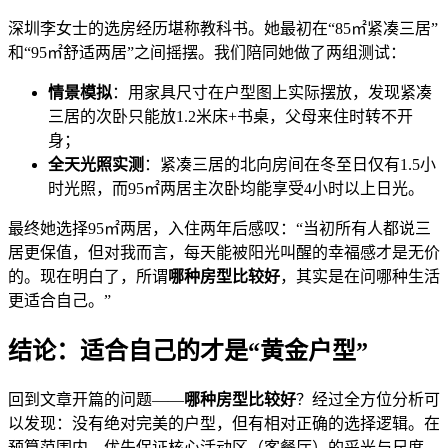
深圳李女士的选房经历堪称教科书。她最初在“85㎡紧凑三居”
和“95㎡舒适两居”之间摇摆。我们陪同她做了两组测试：
情景模拟
：用家具尺寸在户型图上实际摆放，发现紧凑
三居的次卧只能放1.2米床+书桌，父母来住时转不开
身；
全天光照实测
：紧凑三居的北向房间在冬至日仅有1.5小
时光照，而95㎡两居主次卧均能享受4小时以上日光。
最终她选择95㎡两居，入住两年后感叹：“当初所有人都说三
居更保值，但对我而言，每天能被阳光叫醒的幸福感才是无价
的。现在明白了，所谓
哪种房型比较好
，其实是在问哪种生活
更适合自己。”
结论：适合自己的才是“黄金户型”
回到文章开篇的问题——
哪种房型比较好
？经过全方位分析可
以发现：没有绝对完美的户型，但有相对正确的选择逻辑。在
预算范围内，优先保证核心活动区（客餐厅）的采光与尺度，