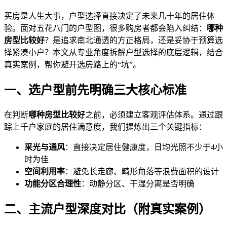
买房是人生大事，户型选择直接决定了未来几十年的居住体
验。面对五花八门的户型图，很多购房者都会陷入纠结：
哪种
房型比较好
？是追求南北通透的方正格局，还是妥协于预算选
择紧凑小户？本文从专业角度拆解户型选择的底层逻辑，结合
真实案例，帮你避开选房路上的“坑”。
一、选户型前先明确三大核心标准
在判断
哪种房型比较好
之前，必须建立客观评估体系。通过跟
踪上千户家庭的居住满意度，我们提炼出三个关键指标：
采光与通风
：直接决定居住健康度，日均光照不少于4小
时为佳
空间利用率
：避免长走廊、畸形角落等浪费面积的设计
功能分区合理性
：动静分区、干湿分离是否明确
二、主流户型深度对比（附真实案例）