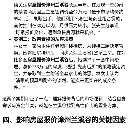
续关注
房屋报价漳州兰溪谷
长达半年。在发现一套89㎡
的精装两房因业主急售调价至92万元（低于市场均价约
8%）后，果断出手。他们利用公积金与商业组合贷款，
首付控制在30万以内，月供压力较小。张先生分享道：
“盯紧报价变化，遇到急售房源就是机会。”
案例二：改善置换的从容决策
林女士一家原本住在老城区楼梯房，为迎接二胎决定置
换。她将旧房挂牌后，同步关注兰溪谷125㎡三房。在对
比多套
房屋报价漳州兰溪谷
后，她选择了一套中间楼
层、总价158万元的房源，通过“先卖后买”的策略锁定资
金，并争取到业主赠送全套家电的优惠。林女士认为：
“清晰的预算和耐心的谈判，能换来更实在的成交条
件。”
这两个案例印证了一点：理解报价背后的市场逻辑，结合自身
需求与资金节奏，就能在兰溪谷找到高性价比的置业方案。
四、影响房屋报价漳州兰溪谷的关键因素