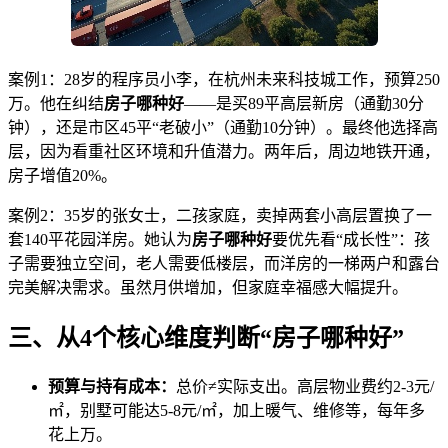
案例1：28岁的程序员小李，在杭州未来科技城工作，预算250
万。他在纠结
房子哪种好
——是买89平高层新房（通勤30分
钟），还是市区45平“老破小”（通勤10分钟）。最终他选择高
层，因为看重社区环境和升值潜力。两年后，周边地铁开通，
房子增值20%。
案例2：35岁的张女士，二孩家庭，卖掉两套小高层置换了一
套140平花园洋房。她认为
房子哪种好
要优先看“成长性”：孩
子需要独立空间，老人需要低楼层，而洋房的一梯两户和露台
完美解决需求。虽然月供增加，但家庭幸福感大幅提升。
三、从4个核心维度判断“房子哪种好”
预算与持有成本：
总价≠实际支出。高层物业费约2-3元/
㎡，别墅可能达5-8元/㎡，加上暖气、维修等，每年多
花上万。