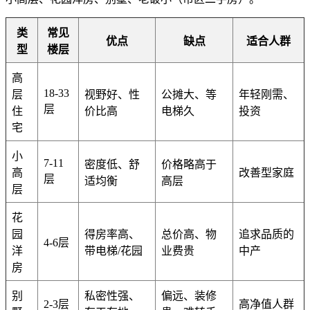
类
常见
优点
缺点
适合人群
型
楼层
高
18-33
层
视野好、性
公摊大、等
年轻刚需、
层
住
价比高
电梯久
投资
宅
小
7-11
密度低、舒
价格略高于
高
改善型家庭
层
适均衡
高层
层
花
园
得房率高、
总价高、物
追求品质的
4-6层
洋
带电梯/花园
业费贵
中产
房
别
私密性强、
偏远、装修
2-3层
高净值人群