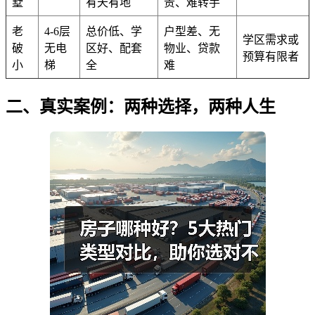
墅
有天有地
贵、难转手
老
4-6层
总价低、学
户型差、无
学区需求或
破
无电
区好、配套
物业、贷款
预算有限者
小
梯
全
难
二、真实案例：两种选择，两种人生