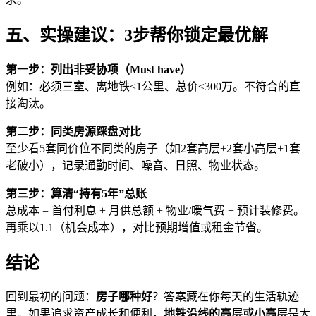
五、实操建议：3步帮你锁定最优解
第一步：列出非妥协项（Must have）
例如：必须三室、离地铁≤1公里、总价≤300万。不符合的直
接淘汰。
第二步：同类房源踩盘对比
至少看5套同价位不同类的房子（如2套高层+2套小高层+1套
老破小），记录通勤时间、噪音、日照、物业状态。
第三步：算清“持有5年”总账
总成本 = 首付利息 + 月供总额 + 物业/暖气费 + 预计装修费。
再乘以1.1（机会成本），对比预期增值或租金节省。
结论
回到最初的问题：
房子哪种好
？答案藏在你每天的生活轨迹
里。如果追求资产成长和便利，
地铁沿线的高层或小高层
是大