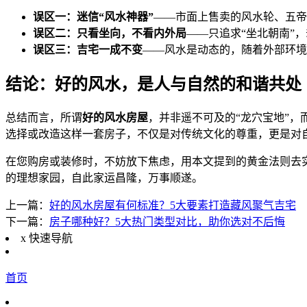
误区一：迷信“风水神器”
——市面上售卖的风水轮、五帝
误区二：只看坐向，不看内外局
——只追求“坐北朝南”
误区三：吉宅一成不变
——风水是动态的，随着外部环境
结论：好的风水，是人与自然的和谐共处
总结而言，所谓
好的风水房屋
，并非遥不可及的“龙穴宝地”
选择或改造这样一套房子，不仅是对传统文化的尊重，更是对
在您购房或装修时，不妨放下焦虑，用本文提到的黄金法则去
的理想家园，自此家运昌隆，万事顺遂。
上一篇：
好的风水房屋有何标准？5大要素打造藏风聚气吉宅
下一篇：
房子哪种好？5大热门类型对比，助你选对不后悔
x
快速导航
首页