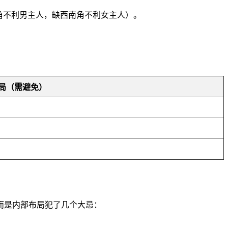
角不利男主人，缺西南角不利女主人）。
局（需避免）
）
而是内部布局犯了几个大忌：