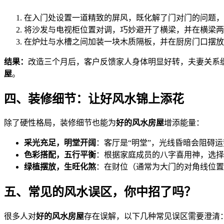
在入门处设置一道精致的屏风，既化解了门对门的问题，
将沙发与电视柜位置对调，巧妙避开了横梁，并在横梁两
在炉灶与水槽之间加装一块木质隔板，并在厨房门口摆放
结果：
改造三个月后，客户反馈家人身体明显好转，夫妻关系
屋
。
四、装修细节：让好风水锦上添花
除了硬性格局，装修细节也能为
好的风水房屋
增添能量：
采光充足，明堂开阔
：客厅是“明堂”，光线昏暗会阻碍
色彩搭配，五行平衡
：根据家庭成员的八字喜用神，选择
绿植摆放，生旺化煞
：在财位（通常为大门的对角线位置
五、常见的风水误区，你中招了吗？
很多人对
好的风水房屋
存在误解，以下几种常见误区需要澄清