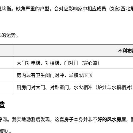
能量均衡。缺角严重的户型，会对应影响家中相应成员（如缺西北
%的运势。
不利布
大门对电梯、对楼梯、门对门（穿心煞）
房内忌有卫生间门对冲，忌横梁压顶
厨房门对大门、对卧室门，水火相冲（炉灶与水槽相对
造
停滞。我实地勘测后发现，这套房子本身并非不
好的风水房屋
，
不聚财。