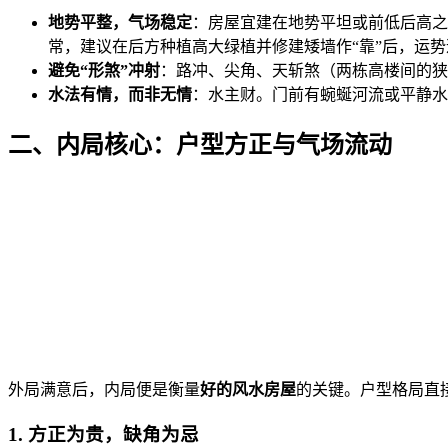
地势平整，气场稳定
：房屋宜建在地势平坦或前低后高之
常，建议在后方种植高大绿植并修建矮墙作“靠”后，运
避免“形煞”冲射
：路冲、尖角、天斩煞（两栋高楼间的狭
水法有情，而非无情
：水主财。门前有蜿蜒河流或平静水
二、内局核心：户型方正与气场流动
外局满意后，内局便是衡量
好的风水房屋
的关键。户型格局直
1. 方正为贵，缺角为忌