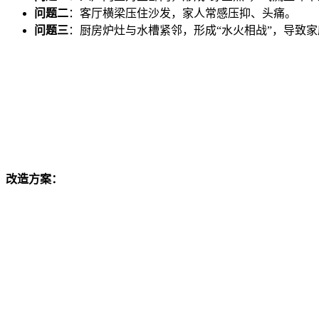
问题二
：客厅横梁压住沙发，家人常感压抑、头痛。
问题三
：厨房炉灶与水槽紧邻，形成“水火相战”，导致
改造方案：