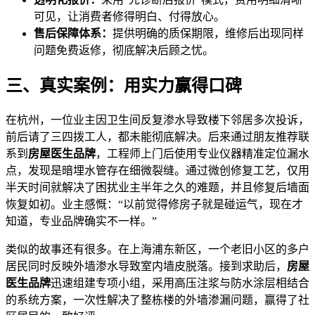
可见，让消费者修得明白、付得放心。
售后保障体系：
提供明确的质保期限，维修后出现同样
问题免费返修，彻底解决后顾之忧。
三、真实案例：用实力赢得口碑
在杭州，一位业主因卫生间反复渗水导致楼下邻居多次投诉，
前后请了三四拨工人，都未能彻底解决。后来通过朋友推荐联
系到
房屋医生品牌
，工程师上门后使用专业仪器精准定位漏水
点，发现是暗埋水管存在细微裂缝。通过微创修复工艺，仅用
半天时间就解决了困扰业主半年之久的难题，并且修复后墙面
恢复如初。业主感慨：“以前觉得修房子就是碰运气，现在才
知道，专业品牌确实不一样。”
类似的故事还有很多。在上海浦东新区，一个老旧小区的多户
居民同时反映外墙渗水导致室内墙皮脱落。接到求助后，
房屋
医生品牌
迅速组建专项小组，采用高压注浆与防水涂层相结合
的系统方案，一次性解决了整栋楼的外墙渗漏问题，赢得了社