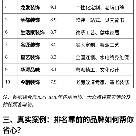
4
9.1
龙发装饰
个性化定制、老牌口碑
5
8.9
圣都装饰
整装一站式、贝壳背书
6
8.7
生活家装饰
德系工艺、健康家居
7
8.5
名匠装饰
实木定制、粤派工艺
8
8.3
星艺装饰
全国连锁、水电终身维保
9
8.1
华浔品味
粤派精工、文化设计
10
7.9
今朝装饰
老房改造专家、适老装修
注：数据综合自2025-2026年各地消协、大众点评真实评价及
神秘顾客暗访。
三、真实案例：排名靠前的品牌如何帮你
省心？