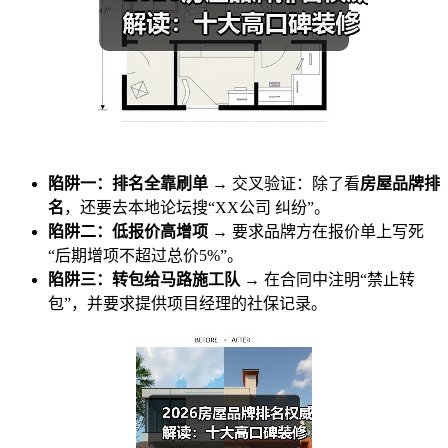
陷阱一：排名全靠刷单
→ 交叉验证：除了看
房屋品牌排
名
，还要去本地论坛搜“XX公司 纠纷”。
陷阱二：低报价高增项
→ 要求品牌方在报价单上写死
“后期增项不超过总价5%”。
陷阱三：转包给马路施工队
→ 在合同中注明“禁止转
包”，并要求提供项目经理的社保记录。