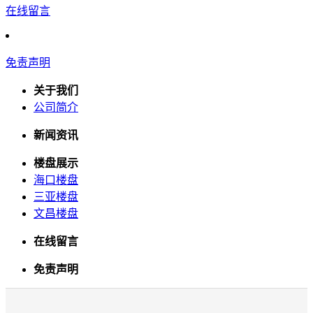
在线留言
免责声明
关于我们
公司简介
新闻资讯
楼盘展示
海口楼盘
三亚楼盘
文昌楼盘
在线留言
免责声明