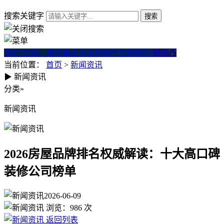
搜索关键字
我们·立志。成为真正专业的房产交易顾问
微房产
当前位置：
首页
>
新闻资讯
▶
新闻资讯
2026房屋品牌排名权威解读
分类
»
新闻资讯
2026房屋品牌排名权威解读：十大高口碑
装修公司榜单
2026-06-09
浏览：
986
次
返回列表