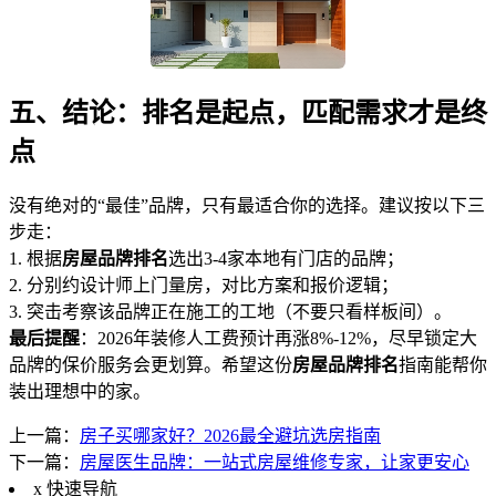
五、结论：排名是起点，匹配需求才是终
点
没有绝对的“最佳”品牌，只有最适合你的选择。建议按以下三
步走：
1. 根据
房屋品牌排名
选出3-4家本地有门店的品牌；
2. 分别约设计师上门量房，对比方案和报价逻辑；
3. 突击考察该品牌正在施工的工地（不要只看样板间）。
最后提醒
：2026年装修人工费预计再涨8%-12%，尽早锁定大
品牌的保价服务会更划算。希望这份
房屋品牌排名
指南能帮你
装出理想中的家。
上一篇：
房子买哪家好？2026最全避坑选房指南
下一篇：
房屋医生品牌：一站式房屋维修专家，让家更安心
x
快速导航