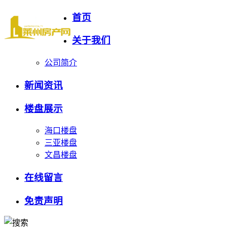
首页
关于我们
公司简介
新闻资讯
楼盘展示
海口楼盘
三亚楼盘
文昌楼盘
在线留言
免责声明