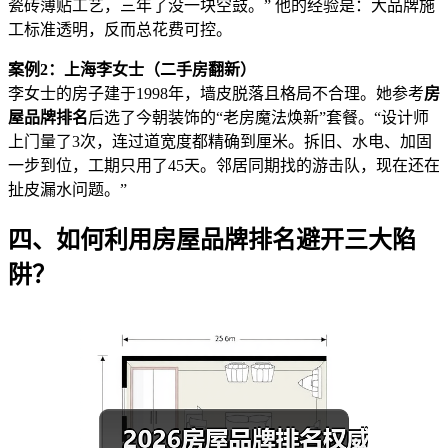
瓷砖薄贴工艺，三年了没一块空鼓。” 他的经验是：大品牌施
工标准透明，反而总花费可控。
案例2：上海李女士（二手房翻新）
李女士的房子建于1998年，墙皮脱落且格局不合理。她参考
房
屋品牌排名
后选了今朝装饰的“老房魔法焕新”套餐。“设计师
上门量了3次，连过道宽度都精确到厘米。拆旧、水电、加固
一步到位，工期只用了45天。邻居同期找的游击队，现在还在
扯皮漏水问题。”
四、如何利用房屋品牌排名避开三大陷
阱？