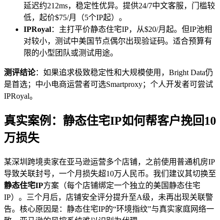
延迟约212ms，稳定性优异。提供24/7中文客服，门槛较
低，起价$75/月（5个IP起）。
IPRoyal
：主打平价静态住宅IP，从$20/月起。但IP池相
对较小，测试中美国节点偶尔出现验证码。适合预算有
限的小型团队或测试用途。
测评结论
：如果追求极致稳定性和大规模使用，Bright Data仍
是首选；中小电商运营者可选Smartproxy；个人开发者可尝试
IPRoyal。
真实案例：静态住宅IP如何帮客户挽回10
万损失
某深圳跨境卖家在亚马逊运营多个店铺，之前使用普通机房IP
导致关联封号，一个月损失超10万人民币。我们建议其切换至
静态住宅IP
方案（每个店铺绑定一个独立的美国静态住宅
IP）。三个月后，店铺安全评分提升至A级，未再出现关联警
告。核心原因是：静态住宅IP的“环境指纹”与真实家庭网络一