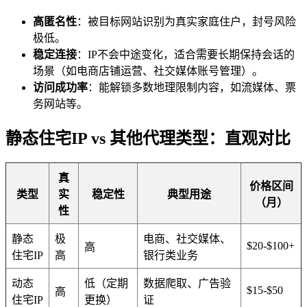
高匿名性
：被目标网站识别为真实家庭住户，封号风险
极低。
稳定连接
：IP不会中途变化，适合需要长期保持会话的
场景（如电商店铺运营、社交媒体账号管理）。
访问成功率
：能解锁多数地理限制内容，如流媒体、票
务网站等。
静态住宅IP vs 其他代理类型：直观对比
真
价格区间
类型
实
稳定性
典型用途
（月）
性
静态
极
电商、社交媒体、
$20-$100+
高
住宅IP
高
银行类业务
动态
低（定期
数据爬取、广告验
$15-$50
高
住宅IP
更换）
证