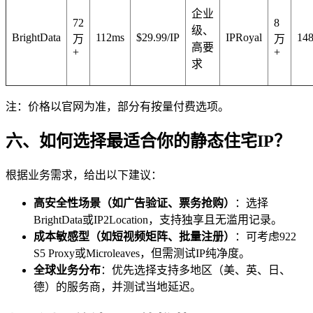
企业
72
8
级、
BrightData
112ms
$29.99/IP
IPRoyal
14
万
万
高要
+
+
求
注：价格以官网为准，部分有按量付费选项。
六、如何选择最适合你的静态住宅IP？
根据业务需求，给出以下建议：
高安全性场景（如广告验证、票务抢购）
：选择
BrightData或IP2Location，支持独享且无滥用记录。
成本敏感型（如短视频矩阵、批量注册）
：可考虑922
S5 Proxy或Microleaves，但需测试IP纯净度。
全球业务分布
：优先选择支持多地区（美、英、日、
德）的服务商，并测试当地延迟。