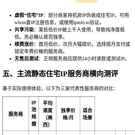
虚假“住宅”IP
：部分商家将机房IP伪装成住宅IP。可用
whois查IP注册信息，或使用ipinfo.io验证。
共享污染
：某些低价IP被上千人使用，导致纯净度极
低。务必确认是否独享。
续费涨价
：首月低价，次月大幅提价。选择按月支付或
锁定年费价格的服务商。
无售后测试
：正规服务商应提供24小时退款或测试IP。
五、主流静态住宅IP服务商横向测评
基于实际使用体验，以下为三家代表性服务商的对比：
IP
平均
池
速度
独享价
适合
服务商
规
（美
格/月
场景
模
西）