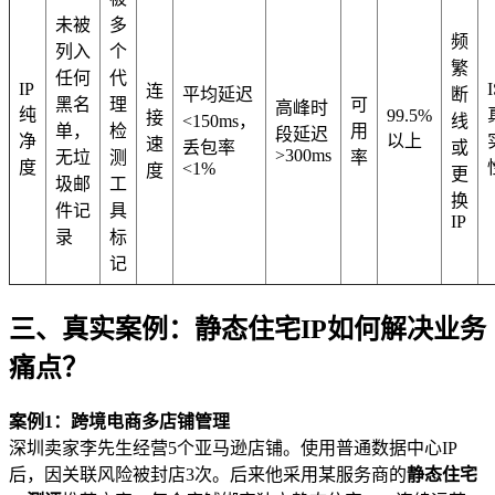
未被
多
频
列入
个
繁
任何
代
IP
连
平均延迟
断
黑名
理
可
高峰时
纯
99.5%
接
<150ms，
线
单，
检
用
段延迟
净
以上
速
丢包率
或
>300ms
无垃
测
率
度
<1%
度
更
圾邮
工
换
件记
具
IP
录
标
记
三、真实案例：静态住宅IP如何解决业务
痛点？
案例1：跨境电商多店铺管理
深圳卖家李先生经营5个亚马逊店铺。使用普通数据中心IP
后，因关联风险被封店3次。后来他采用某服务商的
静态住宅