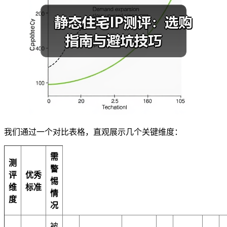
我们通过一个对比表格，直观展示几个关键维度：
需
测
警
评
优秀
惕
维
标准
情
度
况
被