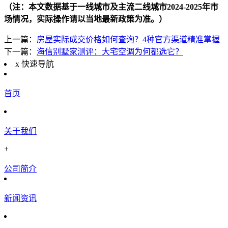
（注：本文数据基于一线城市及主流二线城市2024-2025年市
场情况，实际操作请以当地最新政策为准。）
上一篇：
房屋实际成交价格如何查询？4种官方渠道精准掌握
下一篇：
海信别墅家测评：大宅空调为何都选它？
x
快速导航
首页
关于我们
+
公司简介
新闻资讯