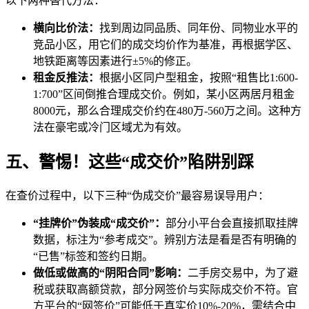
以下两种替代方法：
横向比价法：
找到周边同品质、同年份、同物业水平的
竞品小区，用它们的成交均价作为基准，再根据学区、
地铁距离等因素进行±5%的修正。
租金反推法：
根据小区同户型租金，按照“租售比1:600-
1:700”区间倒推合理成交价。例如，某小区两居月租金
8000元，那么合理成交价约在480万-560万之间。这种方
法在豪宅或冷门区域尤为有效。
五、警惕！这些“成交价”陷阱别踩
在查价过程中，以下三种“伪成交价”最容易误导用户：
“挂牌价”伪装成“成交价”：
部分小平台会直接抓取挂牌
数据，标注为“参考成交”。辨别方法是看是否有明确的
“已售”标签和签约日期。
做低或做高的“阴阳合同”影响：
二手房交易中，为了避
税或获取高额贷款，部分网签价与实际成交价不符。官
方平台的“网签价”可能低于真实价10%-20%，需结合中