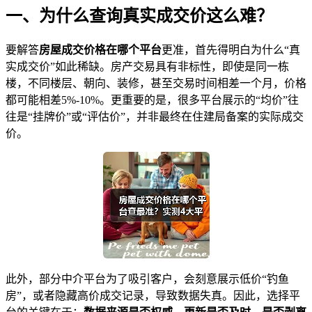
一、为什么查询真实成交价这么难？
要解答
房屋成交价格在哪个平台
更准，首先得明白为什么“真
实成交价”如此稀缺。房产交易具有非标性，即使是同一栋
楼，不同楼层、朝向、装修，甚至交易时间相差一个月，价格
都可能相差5%-10%。更重要的是，很多平台展示的“均价”往
往是“挂牌价”或“评估价”，并非最终在住建局备案的实际成交
价。
此外，部分中介平台为了吸引客户，会刻意展示低价“钓鱼
房”，或者隐藏高价成交记录，导致数据失真。因此，选择平