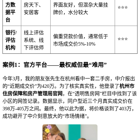
方数
房天下、
界面友好，但混杂大量挂
⭐⭐⭐
据平
安居客
牌价，水分较大
台
银行/
线上评估
偏重贷款价值，通常低于
⭐⭐⭐
评估
系统、线
市场成交价5%-10%
机构
下评估师
案例1：官方平台——最权威但最“难用”
今年3月，我的朋友张先生在杭州看中一套二手房，中介报出
的“近期成交价”为420万。为了核实真实性，他登录了
杭州市
住房保障和房产管理局官网
，在“透明售房网”栏目中找到了该
小区的网签记录。数据显示，同户型近三个月真实成交价在
398万-405万之间。最终，他以此为据，将价格谈到了403万，
成功避开了中介刻意放大的“市场情绪”。