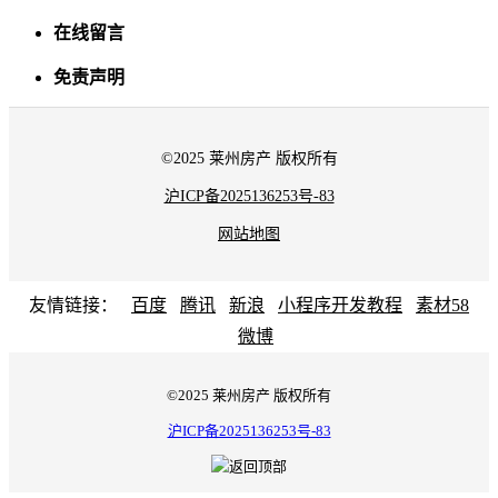
在线留言
免责声明
©2025 莱州房产 版权所有
沪ICP备2025136253号-83
网站地图
友情链接：
百度
腾讯
新浪
小程序开发教程
素材58
微博
©2025 莱州房产 版权所有
沪ICP备2025136253号-83