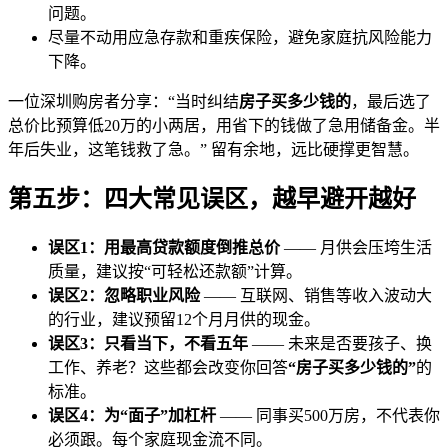
问题。
尽量不动用应急存款和重疾保险，避免家庭抗风险能力
下降。
一位深圳购房者分享：“当时纠结
房子买多少钱的
，最后选了
总价比预算低20万的小两居，用省下的钱做了急用储备金。半
年后失业，这笔钱救了急。” 留有余地，远比硬撑更智慧。
第五步：四大常见误区，越早避开越好
误区1：用最高贷款额度倒推总价
—— 月供会压垮生活
质量，建议按“可轻松还款额”计算。
误区2：忽略职业风险
—— 互联网、销售等收入波动大
的行业，建议预留12个月月供的现金。
误区3：只看当下，不看五年
—— 未来是否要孩子、换
工作、养老？这些都会改变你回答
“房子买多少钱的”
的
标准。
误区4：为“面子”加杠杆
—— 同事买500万房，不代表你
必须跟。每个家庭现金流不同。