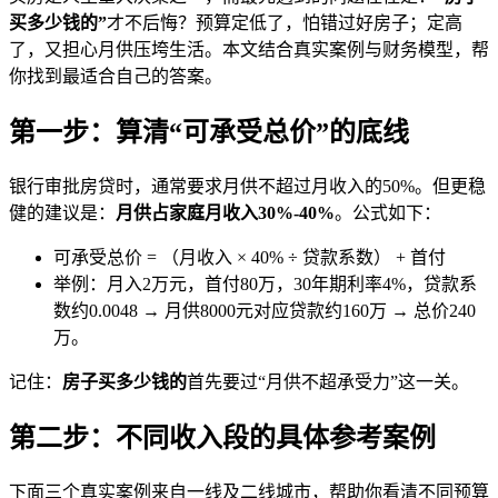
买多少钱的”
才不后悔？预算定低了，怕错过好房子；定高
了，又担心月供压垮生活。本文结合真实案例与财务模型，帮
你找到最适合自己的答案。
第一步：算清“可承受总价”的底线
银行审批房贷时，通常要求月供不超过月收入的50%。但更稳
健的建议是：
月供占家庭月收入30%-40%
。公式如下：
可承受总价 = （月收入 × 40% ÷ 贷款系数） + 首付
举例：月入2万元，首付80万，30年期利率4%，贷款系
数约0.0048 → 月供8000元对应贷款约160万 → 总价240
万。
记住：
房子买多少钱的
首先要过“月供不超承受力”这一关。
第二步：不同收入段的具体参考案例
下面三个真实案例来自一线及二线城市，帮助你看清不同预算