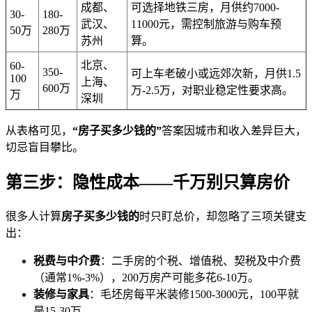
成都、
可选择地铁三房，月供约7000-
30-
180-
武汉、
11000元，需控制旅游与购车预
50万
280万
苏州
算。
北京、
60-
350-
可上车老破小或远郊次新，月供1.5
100
上海、
600万
万-2.5万，对职业稳定性要求高。
万
深圳
从表格可见，
“房子买多少钱的”
答案因城市和收入差异巨大，
切忌盲目攀比。
第三步：隐性成本——千万别只算房价
很多人计算
房子买多少钱的
时只盯总价，却忽略了三项关键支
出：
税费与中介费
：二手房的个税、增值税、契税及中介费
（通常1%-3%），200万房产可能多花6-10万。
装修与家具
：毛坯房每平米装修1500-3000元，100平就
是15-30万。