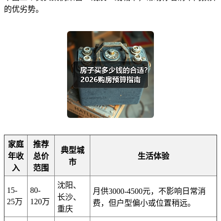
的优劣势。
家庭
推荐
典型城
年收
总价
生活体验
市
入
范围
沈阳、
15-
80-
月供3000-4500元，不影响日常消
长沙、
25万
120万
费，但户型偏小或位置稍远。
重庆