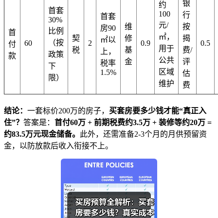
银
约
首套
100
行
首套
30%
元/
维
按
房90
比例
首
㎡，
契
修
揭
㎡以
（按
60
2
0.9
0.5
付
用于
税
基
费/
上，
政策
款
公共
金
评
税率
下
区域
1.5%
估
限）
维护
费
结论：
一套标价200万的房子，
买套房要多少钱才能“真正入
住”？
答案是：
首付60万 + 前期税费约3.5万 + 装修等约20万 =
约83.5万元现金储备。
此外，还需准备2-3个月的月供预留资
金，以防放款后收入衔接不上。