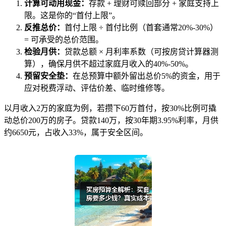
计算可动用现金：
存款 + 理财可赎回部分 + 家庭支持上
限。这是你的“首付上限”。
反推总价：
首付上限 ÷ 首付比例（首套通常20%-30%）
= 可承受的总价范围。
检验月供：
贷款总额 × 月利率系数（可按房贷计算器测
算），确保月供不超过家庭月收入的40%-50%。
预留安全垫：
在总预算中额外留出总价5%的资金，用于
应对税费浮动、评估价差、临时维修等。
以月收入2万的家庭为例，若攒下60万首付，按30%比例可撬
动总价200万的房子。贷款140万，按30年期3.95%利率，月供
约6650元，占收入33%，属于安全区间。