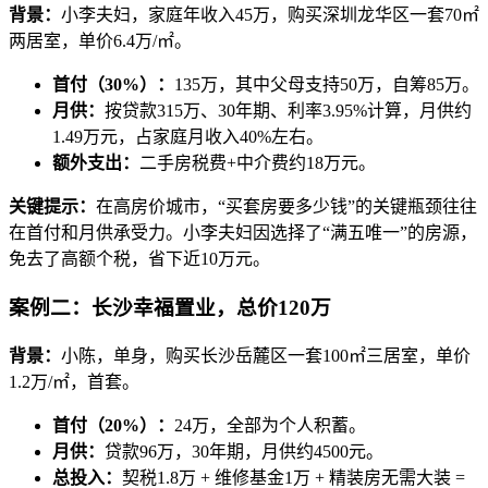
背景：
小李夫妇，家庭年收入45万，购买深圳龙华区一套70㎡
两居室，单价6.4万/㎡。
首付（30%）：
135万，其中父母支持50万，自筹85万。
月供：
按贷款315万、30年期、利率3.95%计算，月供约
1.49万元，占家庭月收入40%左右。
额外支出：
二手房税费+中介费约18万元。
关键提示：
在高房价城市，“买套房要多少钱”的关键瓶颈往往
在首付和月供承受力。小李夫妇因选择了“满五唯一”的房源，
免去了高额个税，省下近10万元。
案例二：长沙幸福置业，总价120万
背景：
小陈，单身，购买长沙岳麓区一套100㎡三居室，单价
1.2万/㎡，首套。
首付（20%）：
24万，全部为个人积蓄。
月供：
贷款96万，30年期，月供约4500元。
总投入：
契税1.8万 + 维修基金1万 + 精装房无需大装 =