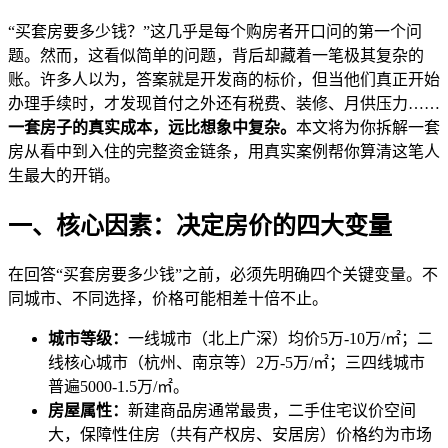
“买套房要多少钱？”这几乎是每个购房者开口问的第一个问
题。然而，这看似简单的问题，背后却藏着一笔极其复杂的
账。许多人以为，答案就是开发商的标价，但当他们真正开始
办理手续时，才发现首付之外还有税费、装修、月供压力……
一套房子的真实成本，远比想象中复杂。
本文将为你拆解一套
房从看中到入住的完整资金链条，用真实案例帮你算清这笔人
生最大的开销。
一、核心因素：决定房价的四大变量
在回答“买套房要多少钱”之前，必须先明确四个关键变量。不
同城市、不同选择，价格可能相差十倍不止。
城市等级：
一线城市（北上广深）均价5万-10万/㎡；二
线核心城市（杭州、南京等）2万-5万/㎡；三四线城市
普遍5000-1.5万/㎡。
房屋属性：
新建商品房通常最贵，二手住宅议价空间
大，保障性住房（共有产权房、安居房）价格约为市场