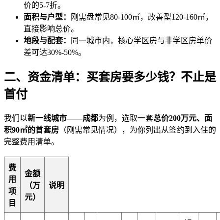
价的5-7折。
面积与户型：
刚需盘常见80-100㎡，改善型120-160㎡，
直接影响总价。
地段与配套：
同一城市内，核心学区房与非学区房单价
差可达30%-50%。
二、资金清单：买套房要多少钱？不止是
首付
我们以
新一线城市——成都
为例，选取一套
总价200万元、面
积90㎡的首套房
（刚需常见情况），为你列出从签约到入住的
完整费用清单。
费
金额
用
（万
说明
项
元）
目