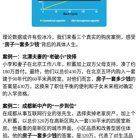
理论数据或许有些冰冷，我们来看三个真实的购房案例，感受
“
房子一套多少钱
”背后的具体人生。
案例一：北漂夫妻的“老破小”抉择
小李和妻子在北京工作八年，积蓄加上双方父母支持，凑了约
180万首付。最终，他们以总价430万，在北京五环内购入一套
建于90年代的60平米两居室。对他们而言，
房子一套多少钱
的
答案是430万，这换来了职住平衡的便利和子女未来相对确定
的入学资格。
案例二：成都新中产的“一步到位”
在成都从事互联网行业的张先生，选择卖掉老家房产，加上个
人积蓄，以总价320万在高新区购入一套130平米的四居室新
房。他看重的是新区的城市界面、小区品质和改善型居住体
验。他的
房子一套多少钱
的答案，是320万，代表了对生活品