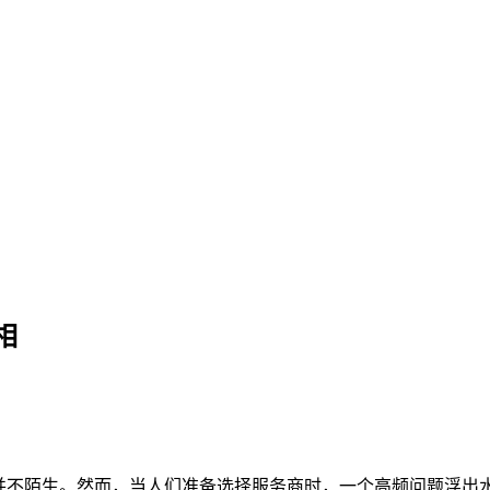
评测揭秘真相
相
并不陌生。然而，当人们准备选择服务商时，一个高频问题浮出