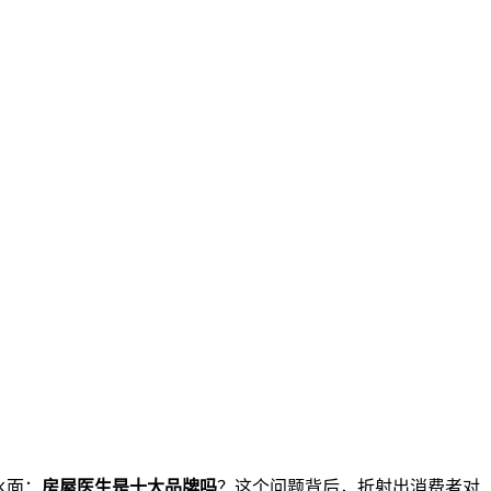
水面：
房屋医生是十大品牌吗
？这个问题背后，折射出消费者对