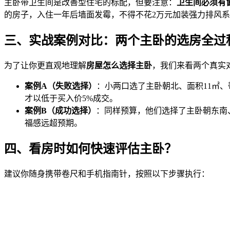
主卧带卫生间是改善型住宅的标配，但要注意：
卫生间必须有
的房子，入住一年后墙面发霉，不得不花2万元加装强力排风
三、实战案例对比：两个主卧的选房全过
为了让你更直观地理解
房屋怎么选择主卧
，我们来看两个真实
案例A（失败选择）
：小两口选了主卧朝北、面积11㎡
才以低于买入价5%成交。
案例B（成功选择）
：同样预算，他们选择了主卧朝东南
福感远超预期。
四、看房时如何快速评估主卧？
建议你随身携带卷尺和手机指南针，按照以下步骤执行：