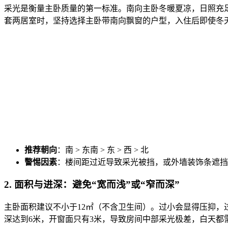
采光是衡量主卧质量的第一标准。南向主卧冬暖夏凉，日照充
套两居室时，坚持选择主卧带南向飘窗的户型，入住后即使冬
推荐朝向
：南 > 东南 > 东 > 西 > 北
警惕因素
：楼间距过近导致采光被挡，或外墙装饰条遮挡
2. 面积与进深：避免“宽而浅”或“窄而深”
主卧面积建议不小于12㎡（不含卫生间）。过小会显得压抑，过大
深达到6米，开窗面只有3米，导致房间中部采光极差，白天都需