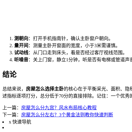
测朝向
：打开手机指南针，确认主卧窗户朝向。
量开间
：测量主卧开窗面的宽度，小于3米需谨慎。
试动线
：从门口走到床头，看是否经过客厅视线范围。
听噪音
：关上门窗，静立1分钟，听是否有电梯或管道声
结论
总结来说，
房屋怎么选择主卧
的核心在于平衡采光、面积、隐
述指标逐项打分，总分低于70分的直接排除。记住：一个优
上一篇：
房屋怎么分九宫？风水布局核心教程
下一篇：
房屋怎么分左右？3个黄金法则教你快速判断
x
快速导航