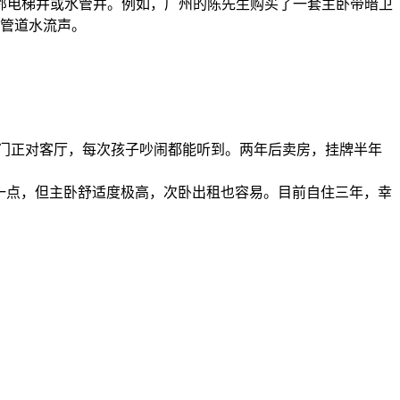
邻电梯井或水管井。例如，广州的陈先生购买了一套主卧带暗卫
有管道水流声。
卧门正对客厅，每次孩子吵闹都能听到。两年后卖房，挂牌半年
了一点，但主卧舒适度极高，次卧出租也容易。目前自住三年，幸