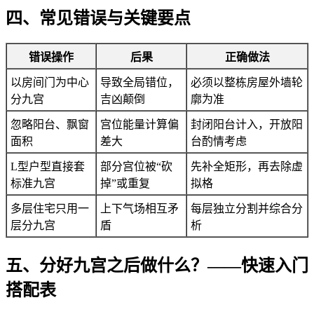
四、常见错误与关键要点
错误操作
后果
正确做法
以房间门为中心
导致全局错位，
必须以整栋房屋外墙轮
分九宫
吉凶颠倒
廓为准
忽略阳台、飘窗
宫位能量计算偏
封闭阳台计入，开放阳
面积
差大
台酌情考虑
L型户型直接套
部分宫位被“砍
先补全矩形，再去除虚
标准九宫
掉”或重复
拟格
多层住宅只用一
上下气场相互矛
每层独立分割并综合分
层分九宫
盾
析
五、分好九宫之后做什么？——快速入门
搭配表