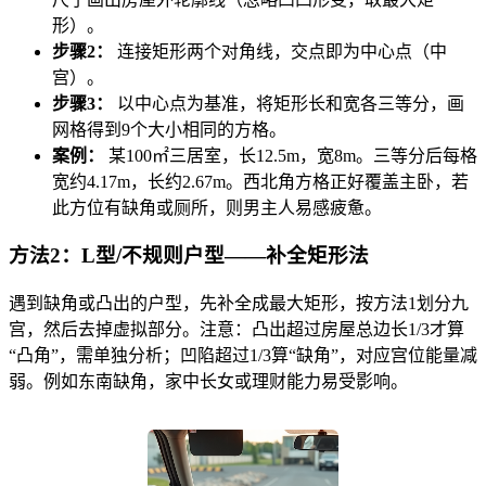
形）。
步骤2：
连接矩形两个对角线，交点即为中心点（中
宫）。
步骤3：
以中心点为基准，将矩形长和宽各三等分，画
网格得到9个大小相同的方格。
案例：
某100㎡三居室，长12.5m，宽8m。三等分后每格
宽约4.17m，长约2.67m。西北角方格正好覆盖主卧，若
此方位有缺角或厕所，则男主人易感疲惫。
方法2：L型/不规则户型——补全矩形法
遇到缺角或凸出的户型，先补全成最大矩形，按方法1划分九
宫，然后去掉虚拟部分。注意：凸出超过房屋总边长1/3才算
“凸角”，需单独分析；凹陷超过1/3算“缺角”，对应宫位能量减
弱。例如东南缺角，家中长女或理财能力易受影响。