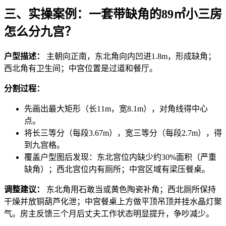
三、实操案例：一套带缺角的89㎡小三房
怎么分九宫？
户型描述：
主朝向正南，东北角向内凹进1.8m，形成缺角；
西北角有卫生间；中宫位置是过道和餐厅。
分割过程：
先画出最大矩形（长11m，宽8.1m），对角线得中心
点。
将长三等分（每段3.67m），宽三等分（每段2.7m），得
到九宫格。
覆盖户型图后发现：东北宫位内缺少约30%面积（严重
缺角）；西北宫位内有厕所；中宫区域有梁压餐桌。
调整建议：
东北角用石敢当或黄色陶瓷补角；西北厕所保持
干燥并放铜葫芦化泄；中宫餐桌上方做平顶吊顶并挂水晶灯聚
气。房主反馈三个月后丈夫工作状态明显提升，争吵减少。