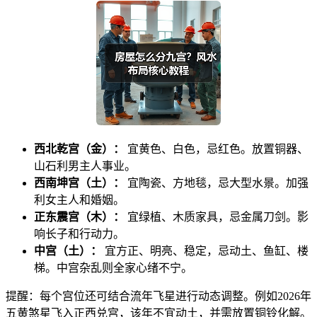
西北乾宫（金）：
宜黄色、白色，忌红色。放置铜器、
山石利男主人事业。
西南坤宫（土）：
宜陶瓷、方地毯，忌大型水景。加强
利女主人和婚姻。
正东震宫（木）：
宜绿植、木质家具，忌金属刀剑。影
响长子和行动力。
中宫（土）：
宜方正、明亮、稳定，忌动土、鱼缸、楼
梯。中宫杂乱则全家心绪不宁。
提醒：每个宫位还可结合流年飞星进行动态调整。例如2026年
五黄煞星飞入正西兑宫，该年不宜动土，并需放置铜铃化解。