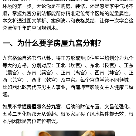
环境的第一步。无论你是在购房、装修，还是感觉家中气场不
顺，掌握九宫分割法都能帮你精准定位每个区域的能量属性。
本文将通过图文解析、案例演示和表格总结，让你一次学会这
套流传千年的空间规划术。
一、为什么要学房屋九宫分割？
九宫格源自洛书与八卦，将正方形或矩形住宅平均划分为九个
等大的方格，分别对应：正北（坎宫）、东北（艮宫）、正东
（震宫）、东南（巽宫）、正南（离宫）、西南（坤宫）、正
西（兑宫）、西北（乾宫）及中宫。每个宫位掌管不同领域，
比如西北乾宫代表男主人事业，西南坤宫影响女主人健康与婚
姻。
如果不掌握
房屋怎么分九宫
，后续的财位布置、文昌位强化、
五黄二黑化解都无从谈起。很多家庭买了风水摆件却无效，根
本原因就是宫位定位错误。