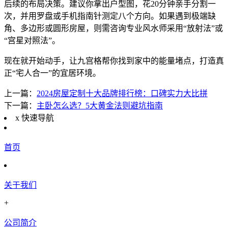
后续的布局决策。建议你拿出户型图，花20分钟亲手分割一
次，并用罗盘或手机指南针测定八个方向。如果遇到极端缺
角、多边形或圆形房屋，则需咨询专业风水师采用“放射法”或
“宫星对照法”。
现在就开始动手，让九宫格帮你找到家中的能量堵点，打造真
正“宅人合一”的宜居环境。
上一篇：
2024房屋定制十大品牌排行榜：口碑实力大比拼
下一篇：
主卧怎么选？5大黄金法则避坑指南
x
快速导航
首页
关于我们
+
公司简介