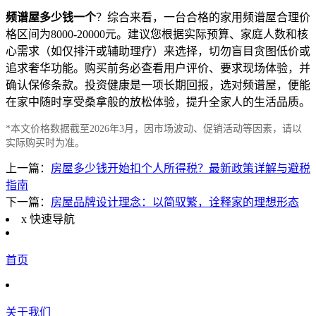
频谱屋多少钱一个
？综合来看，一台合格的家用频谱屋合理价
格区间为8000-20000元。建议您根据实际预算、家庭人数和核
心需求（如仅排汗或辅助理疗）来选择，切勿盲目贪图低价或
追求奢华功能。购买前务必查看用户评价、要求现场体验，并
确认保修条款。投资健康是一项长期回报，选对频谱屋，便能
在家中随时享受桑拿般的放松体验，提升全家人的生活品质。
*本文价格数据截至2026年3月，因市场波动、促销活动等因素，请以
实际购买时为准。
上一篇：
房屋多少钱开始扣个人所得税？最新政策详解与避税
指南
下一篇：
房屋品牌设计理念：以简驭繁，诠释家的理想形态
x
快速导航
首页
关于我们