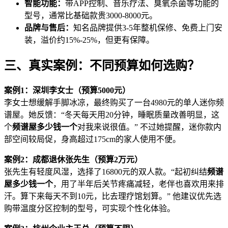
智能功能：
带APP控制、音乐疗法、臭氧杀菌等功能的
型号，通常比基础款贵3000-8000元。
品牌与售后：
知名品牌提供3-5年整机保修、免费上门安
装，溢价约15%-25%，但更有保障。
三、真实案例：不同预算如何选购？
案例1：深圳李女士（预算5000元）
李女士想缓解手脚冰凉，最终购买了一台4980元的单人迷你频
谱屋。她反馈：“冬天每天用20分钟，睡眠质量改善明显，这
个
频谱屋多少钱一个
对我来说很值。” 不过她提醒，迷你款内
部空间较局促，身高超过175cm的家人使用不便。
案例2：成都退休张先生（预算2万元）
张先生有轻度风湿，选择了16800元的双人款。“起初纠结
频谱
屋多少钱一个
，用了半年后关节疼痛减轻，老伴也喜欢用来排
汗。算下来每天不到10元，比去理疗馆划算。” 他建议优先选
购带温度分区控制的型号，可实现个性化体验。