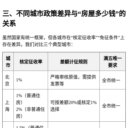
三、不同城市政策差异与“房屋多少钱”的
关系
虽然国家有统一框架，但各城市在“核定征收率”“免征条件”上
存在差异。我们对比三个典型城市：
城
满五唯一
核定征收率
差额计征规则
市
要求
北
严格审核原值，需提供
1%
全市统一
京
发票等
1%（普通住
上
房）
可按差额20%或核定1%
全市统一
海
2%（非普通住
选择
房）
1.5%（普通住