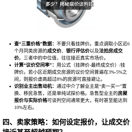
查“三重价格”数据：
不要只看挂牌价。重点调取小区近6
个月同类房源的
成交价
、
银行评估价
以及
法拍房成交
价
。三者中的中位值，往往接近真实市场价。
计算“议价空间率”：
用公式（挂牌价-最终成交价）/挂
牌价。若小区近期成交房源的议价空间普遍在3%-5%之
间，则报价虚高超过8%的房源可直接避让。
识别业主出售动机：
通过中介了解业主是“卖一买一”置
换、移民急售，还是单纯试探价格。急售型业主的
房屋
报价与实际价格
可谈判空间通常更大，有时甚至能达到
10%左右。
四、卖家策略：如何设定报价，让成交价