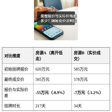
房源A（高开低
房源B（实价成
对比维度
走）
交）
初始挂牌报价
620万元
585万元
最终成交价
565万元
578万元
报价与实际价
-55万元（-8.9%）
-7万元（-1.2%）
差
挂牌时长
217天
34天