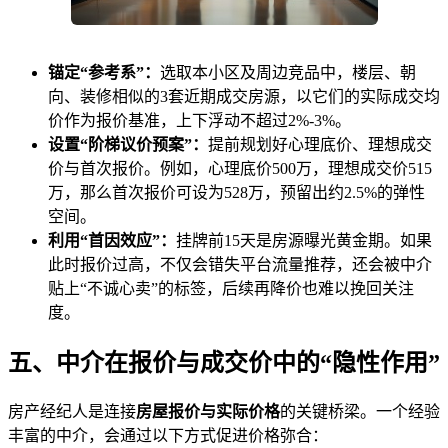
锚定“参考系”：
选取本小区及周边竞品中，楼层、朝
向、装修相似的3套近期成交房源，以它们的实际成交均
价作为报价基准，上下浮动不超过2%-3%。
设置“阶梯议价预案”：
提前规划好心理底价、理想成交
价与首次报价。例如，心理底价500万，理想成交价515
万，那么首次报价可设为528万，预留出约2.5%的弹性
空间。
利用“首因效应”：
挂牌前15天是房源曝光黄金期。如果
此时报价过高，不仅会错失平台流量推荐，还会被中介
贴上“不诚心卖”的标签，后续再降价也难以挽回关注
度。
五、中介在报价与成交价中的“隐性作用”
房产经纪人是连接
房屋报价与实际价格
的关键桥梁。一个经验
丰富的中介，会通过以下方式促进价格弥合：