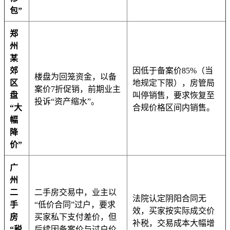
包”
郑
州
某
郊
因低于备案价85%（当
楼盘为回笼资金，以备
区
地规定下限），房管局
案价7折促销，前期业主
盘
叫停销售，要求恢复至
投诉“资产缩水”。
“大
合规价格区间内销售。
幅
降
价”
广
州
二
二手房交易中，业主以
法院认定阴阳合同无
手
“低价合同”过户，要求
效，买家按实际成交价
房
买家私下支付差价，但
补税，交易成本大幅增
“税
后续因备案价与过户价