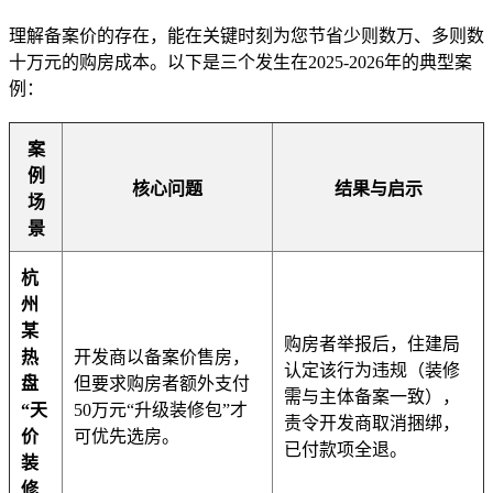
理解备案价的存在，能在关键时刻为您节省少则数万、多则数
十万元的购房成本。以下是三个发生在2025-2026年的典型案
例：
案
例
核心问题
结果与启示
场
景
杭
州
某
购房者举报后，住建局
热
开发商以备案价售房，
认定该行为违规（装修
盘
但要求购房者额外支付
需与主体备案一致），
“天
50万元“升级装修包”才
责令开发商取消捆绑，
价
可优先选房。
已付款项全退。
装
修