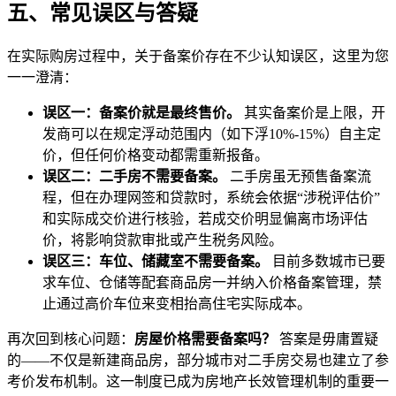
五、常见误区与答疑
在实际购房过程中，关于备案价存在不少认知误区，这里为您
一一澄清：
误区一：备案价就是最终售价。
其实备案价是上限，开
发商可以在规定浮动范围内（如下浮10%-15%）自主定
价，但任何价格变动都需重新报备。
误区二：二手房不需要备案。
二手房虽无预售备案流
程，但在办理网签和贷款时，系统会依据“涉税评估价”
和实际成交价进行核验，若成交价明显偏离市场评估
价，将影响贷款审批或产生税务风险。
误区三：车位、储藏室不需要备案。
目前多数城市已要
求车位、仓储等配套商品房一并纳入价格备案管理，禁
止通过高价车位来变相抬高住宅实际成本。
再次回到核心问题：
房屋价格需要备案吗？
答案是毋庸置疑
的——不仅是新建商品房，部分城市对二手房交易也建立了参
考价发布机制。这一制度已成为房地产长效管理机制的重要一