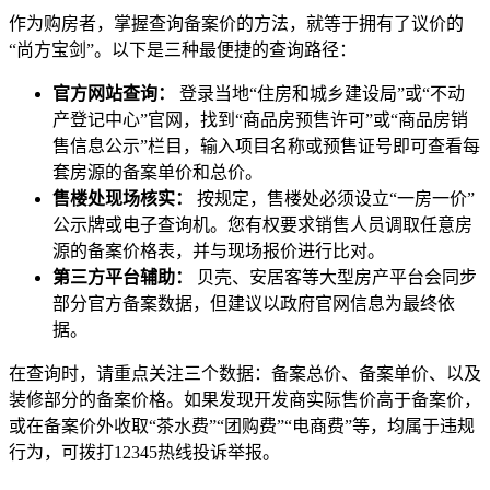
作为购房者，掌握查询备案价的方法，就等于拥有了议价的
“尚方宝剑”。以下是三种最便捷的查询路径：
官方网站查询：
登录当地“住房和城乡建设局”或“不动
产登记中心”官网，找到“商品房预售许可”或“商品房销
售信息公示”栏目，输入项目名称或预售证号即可查看每
套房源的备案单价和总价。
售楼处现场核实：
按规定，售楼处必须设立“一房一价”
公示牌或电子查询机。您有权要求销售人员调取任意房
源的备案价格表，并与现场报价进行比对。
第三方平台辅助：
贝壳、安居客等大型房产平台会同步
部分官方备案数据，但建议以政府官网信息为最终依
据。
在查询时，请重点关注三个数据：备案总价、备案单价、以及
装修部分的备案价格。如果发现开发商实际售价高于备案价，
或在备案价外收取“茶水费”“团购费”“电商费”等，均属于违规
行为，可拨打12345热线投诉举报。