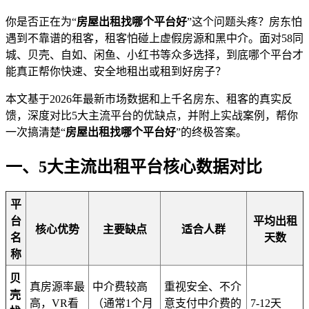
你是否正在为“
房屋出租找哪个平台好
”这个问题头疼？房东怕
遇到不靠谱的租客，租客怕碰上虚假房源和黑中介。面对58同
城、贝壳、自如、闲鱼、小红书等众多选择，到底哪个平台才
能真正帮你快速、安全地租出或租到好房子？
本文基于2026年最新市场数据和上千名房东、租客的真实反
馈，深度对比5大主流平台的优缺点，并附上实战案例，帮你
一次搞清楚“
房屋出租找哪个平台好
”的终极答案。
一、5大主流出租平台核心数据对比
平
台
平均出租
核心优势
主要缺点
适合人群
名
天数
称
贝
真房源率最
中介费较高
重视安全、不介
壳
高，VR看
（通常1个月
意支付中介费的
7-12天