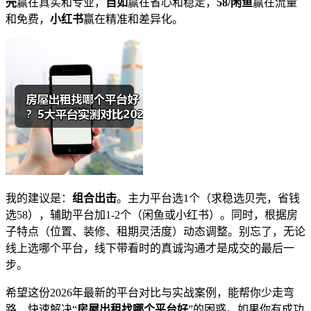
壳
赢在真实和专业，
自如
赢在省心和稳定，
58/闲鱼
赢在流量
和免费，
小红书
赢在精准和差异化。
我的建议是：
组合出击
。主力平台选1个（求稳选贝壳，省钱
选58），辅助平台加1-2个（闲鱼或小红书）。同时，根据房
子特点（位置、装修、租期灵活度）动态调整。别忘了，无论
线上选哪个平台，线下带看时的真诚沟通才是成交的最后一
步。
希望这份2026年最新的平台对比与实战案例，能帮你少走弯
路，快速解决“
房屋出租找哪个平台好
”的困惑。如果你有成功