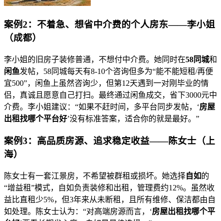
案例2：不着急、想省中介费的个人房东——李小姐
（成都）
李小姐的旧房子装修普通，不想付中介费。她同时在
58同城
和
闲鱼
发帖，58同城每天有8-10个咨询但多为“能不能短租/再便
宜500”，闲鱼上虽然咨询少，但第12天遇到一对刚毕业的情
侣，真诚且愿意自己打扫。最终通过闲鱼成交，省下3000元中
介费。李小姐建议：“如果不赶时间，多平台同步发帖，‘
房屋
出租找哪个平台好
’没有标准答案，适合你的就是最好。”
案例3：高品质房源、追求稳定收益——陈女士（上
海）
陈女士有一套江景房，不希望被群租或损坏。她选择
自如
的
“增益租”模式，自如负责装修和出租，管理费约12%。虽然收
益比直租少5%，但3年来从未断租，且所有维修、保洁都由自
如处理。陈女士认为：“对高端房源而言，‘
房屋出租找哪个平