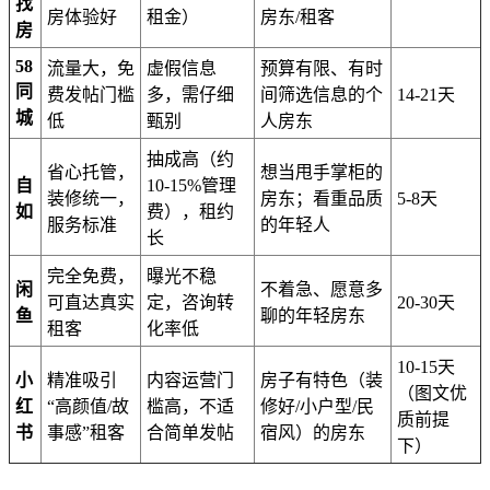
找
房体验好
租金）
房东/租客
房
58
流量大，免
虚假信息
预算有限、有时
同
费发帖门槛
多，需仔细
间筛选信息的个
14-21天
城
低
甄别
人房东
抽成高（约
省心托管，
想当甩手掌柜的
自
10-15%管理
装修统一，
房东；看重品质
5-8天
如
费），租约
服务标准
的年轻人
长
完全免费，
曝光不稳
闲
不着急、愿意多
可直达真实
定，咨询转
20-30天
鱼
聊的年轻房东
租客
化率低
10-15天
小
精准吸引
内容运营门
房子有特色（装
（图文优
红
“高颜值/故
槛高，不适
修好/小户型/民
质前提
书
事感”租客
合简单发帖
宿风）的房东
下）