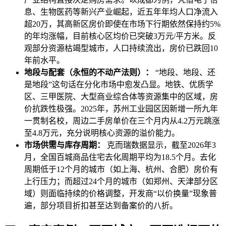
息、生物医药等新兴产业崛起，近五年年均人口净流入
超20万，其高新区房价即使在市场下行期依然保持约5%
的年均涨幅，目前核心区均价已突破3万元/平方米。反
观部分资源枯竭型城市，人口持续流出，房价已跌回10
年前水平。
地段与配套（永恒的不动产法则）：
“地段、地段、还
是地段”这句话在分化市场中愈发凸显。地铁、优质学
区、三甲医院、大型商业综合体等资源集中的区域，房
价抗跌性极强。2025年，苏州工业园区因新增一所九年
一贯制名校，周边二手房单价在三个月内从4.2万元跳涨
至4.8万元，充分说明核心资源的溢价能力。
市场供需与库存周期：
克而瑞数据显示，截至2026年3
月，全国百城商品住宅去化周期平均为18.5个月。去化
周期低于12个月的城市（如上海、杭州、合肥）房价有
上行压力；而超过24个月的城市（如郑州、天津部分区
域）则面临持续的价格调整，开发商“以价换量”现象普
遍，部分项目折扣甚至达到备案价的八折。