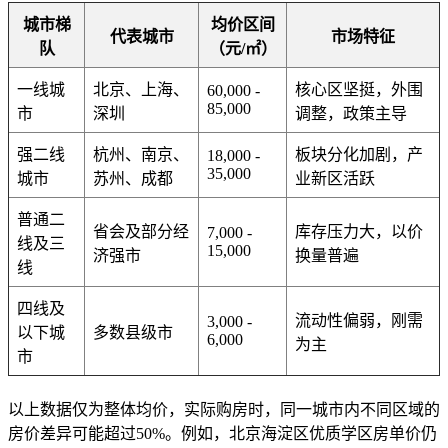
城市梯
均价区间
代表城市
市场特征
队
（元/㎡）
一线城
北京、上海、
核心区坚挺，外围
60,000 -
85,000
市
深圳
调整，政策主导
强二线
杭州、南京、
板块分化加剧，产
18,000 -
35,000
城市
苏州、成都
业新区活跃
普通二
省会及部分经
库存压力大，以价
7,000 -
线及三
15,000
济强市
换量普遍
线
四线及
流动性偏弱，刚需
3,000 -
以下城
多数县级市
6,000
为主
市
以上数据仅为整体均价，实际购房时，同一城市内不同区域的
房价差异可能超过50%。例如，北京海淀区优质学区房单价仍