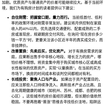
加剧。优质资产与普通资产的价差可能继续拉大。基于当前环
境，我们为有购房计划的读者提供以下建议：
自住刚需：把握窗口期，量力而行。
当前低首付、低利
率的政策环境对刚需非常友好。建议将月供控制在家庭
收入的40%以内，优先选择交通便利、配套成熟的二手
房或准现房，规避期房交付风险。在询问“现在房价多少
钱一平方”时，更要关注该小区近半年的真实成交价，而
非挂牌价。
改善置换：先卖后买，优化资产。
对于有换房需求的家
庭，应果断出售手中非核心地段、增长乏力的房产，哪
怕价格不理想。将资金集中用于购买城市核心区或高成
长性板块的优质资产，实现“以量换质”。在当前的买方
市场下，换房的时间成本和谈判空间都相对有利。
长线投资：聚焦人口与产业。
如果出于资产配置目的，
应关注那些人口持续净流入、高新技术产业占比高、且
去化周期健康的城市（如杭州、苏州、成都、合肥的核
心区）。这些城市的房价虽经历调整，但长期价值依然
稳固。不要再抱着“普涨”思维去寻找低价洼地，陷阱远