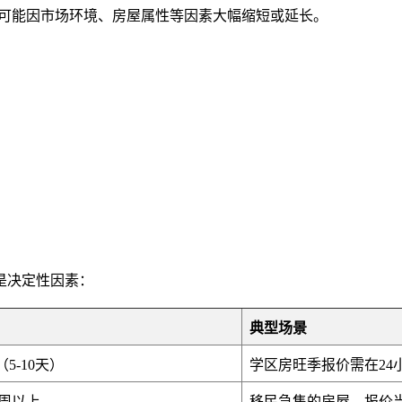
可能因市场环境、房屋属性等因素大幅缩短或延长。
是决定性因素：
典型场景
5-10天）
学区房旺季报价需在24
周以上
移民急售的房屋，报价