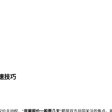
价周期与加速技巧
速技巧
议价主动权，“
房屋报价一般要几天
”都是双方共同关注的焦点。