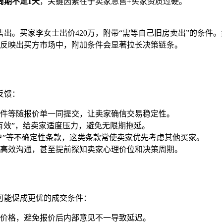
周期不足1天
，关键因素在于卖家急售+买家资质过硬。
未售出。买家李女士出价420万，附带“需等自己旧房卖出”的条
反映出买方市场中，附加条件会显著拉长决策链条。
反馈：
件等随报价单一同提交，让卖家确信交易稳定性。
内有效”，给卖家适度压力，避免无限期拖延。
过户”等不确定性条款，这类条款常使卖家优先考虑其他买家。
高效沟通，甚至提前探知卖家心理价位和决策周期。
可能促成更优的成交条件：
价格，避免报价后内部意见不一导致延迟。