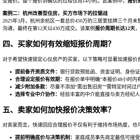
受报价。整个报价到确认的过程仅用14小时。此案例中，
报价
案例二：杭州改善型住房，买方市场下的拉锯战
2025年3月，杭州余杭区一套总价450万的三居室挂牌三个月
沟通，最终在第12天以430万成交。该案例
报价周期长达12天
，
四、买家如何有效缩短报价周期？
对于希望快速锁定心仪房产的买家，以下策略可显著加速报价
提前备齐资质文件：
银行贷款预批函、资金证明、身份证
合理设定报价有效期：
在报价单中明确“本报价48小时
减少附加条款：
尽量不添加“需出售旧房”“需特定时间
选择专业中介协作：
经验丰富的中介能直接与卖方经纪人
五、卖家如何加快报价决策效率？
对卖家而言，快速回应合理报价不仅有利于维持市场热度，也
提前明确底价与决策机制：
家庭成员事先商定最低可接受