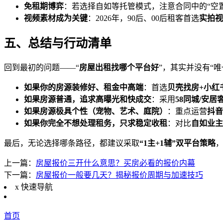
免租期博弈
：若选择自如等托管模式，注意合同中的“空置
视频素材成为关键
：2026年，90后、00后租客首选
实拍视
五、总结与行动清单
回到最初的问题——“
房屋出租找哪个平台好
”，其实并没有“
如果你的房源装修好、租金中高端
：首选
贝壳找房+小红
如果房源普通，追求高曝光和快成交
：采用
58同城/安
如果房源极具个性（宠物、艺术、庭院）
：重点运营
抖音
如果你完全不想处理租务，只求稳定收租
：对比
自如业主
最后，无论选择哪条路径，都建议采取
“1主+1辅”双平台策略
上一篇：
房屋报价三开什么意思？买房必看的报价内幕
下一篇：
房屋报价一般要几天？揭秘报价周期与加速技巧
x
快速导航
首页