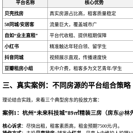
平台名称
核心优势
贝壳找房
真实房源占比高，租客质量稳定
58同城/安居客
流量巨大，覆盖城市广
自如“业主直租”
平台代收租、提供租期保障
小红书
精准触达年轻白领、留学生
抖音同城
视频展示直观，传播速度快
豆瓣租房小组
无中介费，租客多为文艺青年/学生
三、真实案例：不同房源的平台组合策略
理论结合实践，来看三个典型房东的投放方案：
案例1：杭州“未来科技城”89㎡精装三房（房东@林
核心诉求
：尽快出租，租客素质高，租金预期7500元/月。