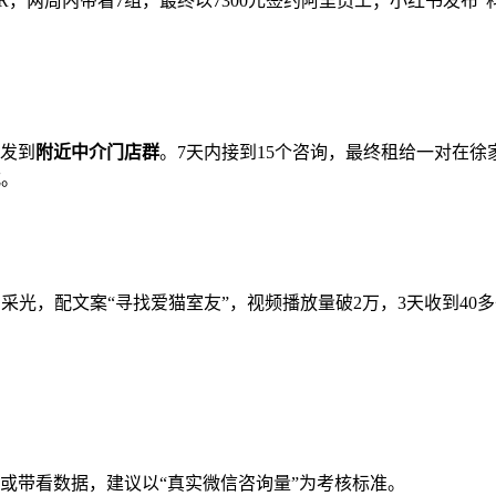
R，两周内带看7组，最终以7300元签约阿里员工；小红书发布“
）
息发到
附近中介门店群
。7天内接到15个咨询，最终租给一对在徐
式。
）
和采光，配文案“寻找爱猫室友”，视频播放量破2万，3天收到4
或带看数据，建议以“真实微信咨询量”为考核标准。