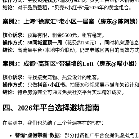
操作方式
：主投
贝壳找房
+辅发
小红书
。贝壳上由维护人拍摄V
结论
：对于品质整租，“贝壳+小红书”是2026年的黄金组合。
案例2：上海“徐家汇”老小区一居室（房东@陈阿姨
核心诉求
：预算有限，租金5500元，租客稳定。
操作方式
：
58同城置顶一周
（花费约150元），同时将房源信
结论
：高流量平台+本地中介联动，仍是老城区普租的高效方
案例3：成都“高新区”带猫墙的Loft（房东@喵小姐
核心诉求
：寻找接受宠物、热爱设计的租客。
操作方式
：只做
抖音+小红书
。拍摄30秒视频展示猫爬架设计
结论
：特色房源完全可通过免费社交平台实现精准成交。
四、2026年平台选择避坑指南
在实测中，我们也总结了三个普遍存在的“坑”：
警惕“虚假带看”数据
：部分付费推广平台会提供虚拟点击