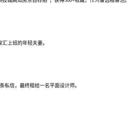
科技城高知房东自荐贴”，获得300+收藏，作为备选租客池。
家汇上班的年轻夫妻。
0多条私信，最终租给一名平面设计师。