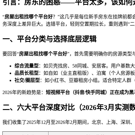
引言：房东的困惑——平台太多，该如何
“
房屋出租找哪个平台好
？”这几乎是每位新手房东在挂牌前都
务深度上差异巨大。选错平台，轻则空置期拉长，重则遇到“二房
一、平台分类与选择底层逻辑
要回答“
房屋出租找哪个平台好
”，首先需要明确你的房源类型
综合流量型
：如贝壳找房、58同城、安居客。用户基数
品质长租型
：如自如（业主直租版）、泊寓（个人房源板
社交/圈层型
：如小红书、豆瓣租房小组。适合特定人群
2026年的新趋势是：
短视频平台（抖音/快手同城）正在成为黑
二、六大平台深度对比（2026年3月实测
我们收集了2025年12月至2026年2月期间，北京、上海、深圳