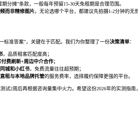
期分摊”条款，一般每年预留15-30天免租期是合理范围。
频而非精修图片
。无论选哪个平台，都建议先拍摄1-2分钟的无
唯一标准答案”，关键在于匹配。我们为你整理了一份
决策清单
：
书
，品质租客匹配度高；
居客付费刷新+周边中介合作
；
同城和小红书
，免费流量往往超预期；
直租与本地品牌托管
的服务费率，选择履约保障更强的平台。
，测试2周后再根据咨询量集中火力。希望这份2026年的实测指