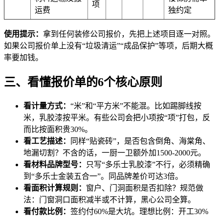
项
运费
独约定
使用提示：
拿到任何装修公司报价，先把上述项目逐一对照。
如果公司报价单上没有“垃圾清运”“成品保护”等项，后期大概
率要加钱。
三、看懂报价单的6个核心原则
看计量方式：
“米”和“平方米”不能混。比如踢脚线按
米，乳胶漆按平米。有些公司会把小项按“项”打包，反
而比按面积贵30%。
看工艺描述：
同样“贴瓷砖”，是否包含倒角、海棠角、
地漏切割？不含的话，一厨一卫额外加1500-2000元。
看材料品牌型号：
只写“多乐士乳胶漆”不行，必须精确
到“多乐士金装五合一”。同品牌差价可达3倍。
看面积计算规则：
窗户、门洞面积是否扣除？规范做
法：门窗洞口面积减半或不计算，黑心公司全算。
看付款比例：
签约付60%是大坑。理想比例：开工30%