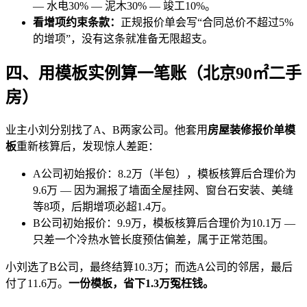
— 水电30% — 泥木30% — 竣工10%。
看增项约束条款：
正规报价单会写“合同总价不超过5%
的增项”，没有这条就准备无限超支。
四、用模板实例算一笔账（北京90㎡二手
房）
业主小刘分别找了A、B两家公司。他套用
房屋装修报价单模
板
重新核算后，发现惊人差距：
A公司初始报价：8.2万（半包），模板核算后合理价为
9.6万 — 因为漏报了墙面全屋挂网、窗台石安装、美缝
等8项，后期增项必超1.4万。
B公司初始报价：9.9万，模板核算后合理价为10.1万 —
只差一个冷热水管长度预估偏差，属于正常范围。
小刘选了B公司，最终结算10.3万；而选A公司的邻居，最后
付了11.6万。
一份模板，省下1.3万冤枉钱。