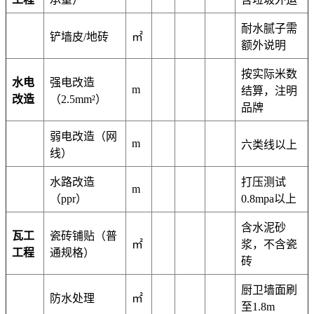
耐水腻子需
铲墙皮/地砖
㎡
额外说明
按实际米数
水电
强电改造
m
结算，注明
改造
（2.5mm²）
品牌
弱电改造（网
m
六类线以上
线）
水路改造
打压测试
m
（ppr）
0.8mpa以上
含水泥砂
瓦工
瓷砖铺贴（普
㎡
浆，不含瓷
工程
通规格）
砖
厨卫墙面刷
防水处理
㎡
至1.8m