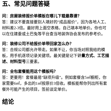
五、常见问题答疑
问：房屋装修报价单模板在哪儿下载最靠谱？
答：建议不要直接要别人填好的“成品报价”，因为各地人工、
材料差2-3倍。最好用上面空表格，自己填本地单价。你也可
以在住建委或土巴兔等平台查当地装饰协会发布的参考价。
问：装修公司不给报价单带回家怎么办？
答：合规公司都允许带走。如果不让，你当场对照我给的模
板，用手机逐项记录关键项。最关键是记下
计量方式、工艺描
述、材料型号
三要素。
问：全包套餐能用这个模板吗？
答：更要用！套餐最易“缺项升级”。例如套餐含5㎡橱柜，你
家需要6㎡，多出的1㎡按原价3倍收。模板能帮你列出所有套
餐外可能产生的项目，签前谈定单价。
结论