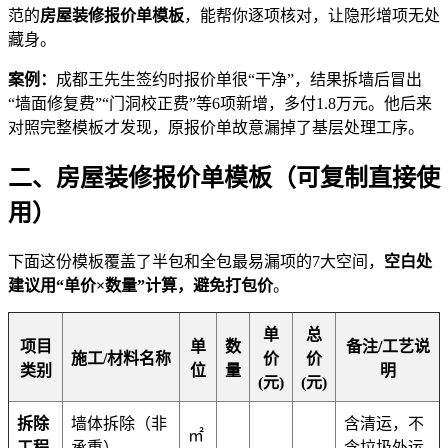
范的
房屋装修报价单模板
，能帮你逐项核对，让隐形增项无处
藏身。
案例：
成都王先生签约时报价单很“干净”，结果拆墙后冒出
“墙面修复费”“门洞校正费”等6项新增，多付1.8万元。他后来
对照完整模板才发现，原报价单故意漏掉了基层处理工序。
二、房屋装修报价单模板（可复制直接使
用）
下面这份模板覆盖了半包和全包最易漏项的7大空间，
空白处
建议用“单价×数量”计算，避免打包价
。
单
总
项目
单
数
备注/工艺说
施工/材料名称
价
价
类别
位
量
明
(元)
(元)
拆除
墙体拆除（非
含清运，不
㎡
工程
承重）
含垃圾外运