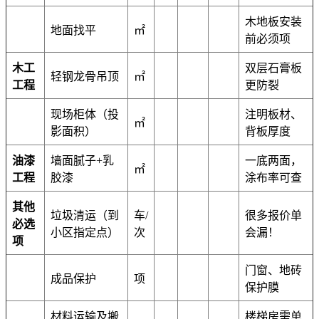
木地板安装
地面找平
㎡
前必须项
木工
双层石膏板
轻钢龙骨吊顶
㎡
工程
更防裂
现场柜体（投
注明板材、
㎡
影面积）
背板厚度
油漆
墙面腻子+乳
一底两面，
㎡
工程
胶漆
涂布率可查
其他
垃圾清运（到
车/
很多报价单
必选
小区指定点）
次
会漏！
项
门窗、地砖
成品保护
项
保护膜
材料运输及搬
楼梯房需单