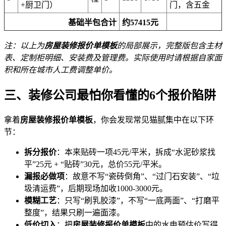
+厨卫门）
门，含五金
基础半包合计
约57415元
注：以上为
房屋装修报价单模板
的局部展示，完整版包含主材
表、定制柜明细、安装费及管理费。实际使用时请根据自家面
积和所在城市人工费调整单价。
三、装修公司最怕你看懂的6个报价陷阱
拿着
房屋装修报价单模板
，你会发现常见猫腻集中在以下环
节：
拆分报价
：本来贴砖一项45元/平米，拆成“水泥砂浆找
平”25元 + “贴砖”30元，总价55元/平米。
漏报必做项
：故意不写“瓷砖倒角”、“过门石安装”、“垃
圾清运费”，后期现场加收1000-3000元。
模糊工艺
：只写“刷乳胶漆”，不写“一底两面”、“打磨平
整度”，结果只刷一遍面漆。
低价切入
：把
房屋装修报价单模板
中的水电预估价写得