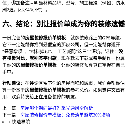
值；
③加备注
– 明确材料品牌、型号、施工标准（例如：防水
刷2遍，闭水48小时）。
六、结论：别让报价单成为你的装修遗憾
一份完善的
房屋装修报价单模板
，就像装修路上的GPS导航。
它不一定能帮你找到最便宜的那家公司，但一定能帮你避开
“恶意增项”、“材料掉包”、“工艺减配”这三个深坑。记住：
没
有模板对比，就别签字付款
。现在就去下载或亲手制作一份属
于你的
房屋装修报价单模板
，让你的装修预算真正掌握在自己
手中。
行动建议
：在评论区留下你的房屋面积和城市，我们会帮你估
算一份基于
房屋装修报价单模板
的参考总价。如果觉得文章有
用，欢迎转发给正在准备装修的朋友。
上一篇：
房屋哪个朝向最好？采光通风全解析
下一篇：
房屋装修报价单模板：免费清单避坑30%增项
x
快速导航