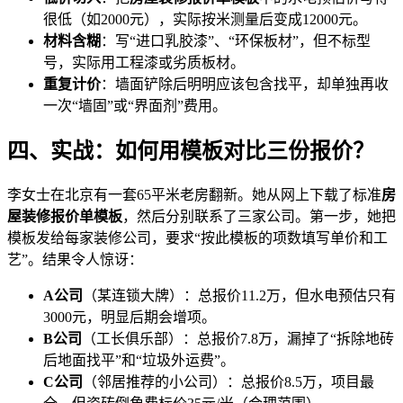
很低（如2000元），实际按米测量后变成12000元。
材料含糊
：写“进口乳胶漆”、“环保板材”，但不标型
号，实际用工程漆或劣质板材。
重复计价
：墙面铲除后明明应该包含找平，却单独再收
一次“墙固”或“界面剂”费用。
四、实战：如何用模板对比三份报价？
李女士在北京有一套65平米老房翻新。她从网上下载了标准
房
屋装修报价单模板
，然后分别联系了三家公司。第一步，她把
模板发给每家装修公司，要求“按此模板的项数填写单价和工
艺”。结果令人惊讶：
A公司
（某连锁大牌）：总报价11.2万，但水电预估只有
3000元，明显后期会增项。
B公司
（工长俱乐部）：总报价7.8万，漏掉了“拆除地砖
后地面找平”和“垃圾外运费”。
C公司
（邻居推荐的小公司）：总报价8.5万，项目最