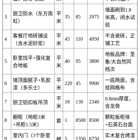
墙面刷到1.8
厨卫防水（东方雨
平
3
35
85
2975
米高，闭水试
虹）
米
验
客餐厅地砖铺设
平
不含瓷砖，正
4
45
110
4950
（含水泥砂浆）
米
铺工艺
地板品牌：圣
卧室找平+强化复
平
5
40
95
3800
象/大自然同
合地板
米
档次
墙顶面腻子+乳胶
平
一底两面，含
6
220
45
9900
漆（多乐士）
米
挂网格布
平
0.8mm厚度，
7
18
130
2340
厨卫铝扣板吊顶
米
含龙骨
橱柜（地柜3米
颗粒板柜体
8
1
8500
8500
套
+吊柜1.5米）
+石英石台面
室内门（3个卧室
实木复合烤漆
9
5
1350
6750
樘