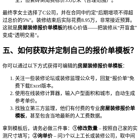
全，但瓷砖倒角费标价35元/米（合理范围）。
最终李女士选择了C公司，并在合同中约定“后期增项不得超
过总价的5%”。装修结束后实际花费8.95万，非常接近预算。
这就是
房屋装修报价单模板
的核心价值——把装修从“开盲盒”
变成“透明交易”。
五、如何获取并定制自己的报价单模板？
你可以通过以下方式获得可编辑的
房屋装修报价单模板
：
关注一些装修论坛或装修监理公众号，回复“报价单”免
费下载Excel版本。
使用在线装修计算器，输入户型面积和城市，自动生成
参考单价。
找独立第三方监理，他们有付费的专业
房屋装修报价单
模板
，甚至包含当地最新的人工费数据。
拿到模板后，请务必做三件事：
①修改数量
– 按照自己家的实
测尺寸填写；
②询单价
– 问3个以上工长或装修公司，取中间