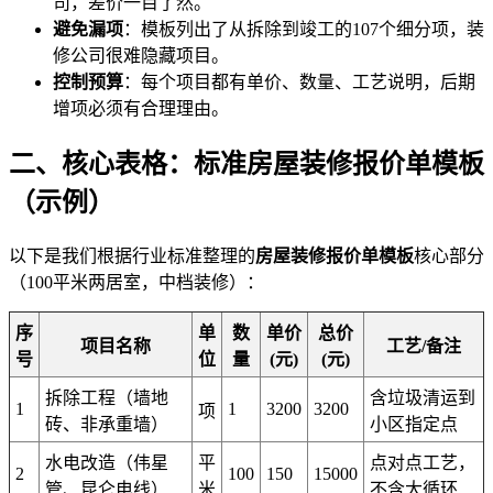
司，差价一目了然。
避免漏项
：模板列出了从拆除到竣工的107个细分项，装
修公司很难隐藏项目。
控制预算
：每个项目都有单价、数量、工艺说明，后期
增项必须有合理理由。
二、核心表格：标准房屋装修报价单模板
（示例）
以下是我们根据行业标准整理的
房屋装修报价单模板
核心部分
（100平米两居室，中档装修）：
序
单
数
单价
总价
项目名称
工艺/备注
号
位
量
(元)
(元)
拆除工程（墙地
含垃圾清运到
1
1
3200
3200
项
砖、非承重墙）
小区指定点
水电改造（伟星
平
点对点工艺，
2
100
150
15000
管、昆仑电线）
米
不含大循环