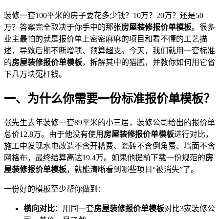
装修一套100平米的房子要花多少钱？10万？20万？还是50
万？答案完全取决于你手中的那张
房屋装修报价单模板
。很多
业主最怕的就是报价单上密密麻麻的项目和看不懂的工艺描
述，导致后期不断增项、预算超支。今天，我们就用一套标准
的
房屋装修报价单模板
，拆解其中的猫腻，并教你如何用它省
下几万块冤枉钱。
一、为什么你需要一份标准报价单模板？
张先生去年装修一套89平米的小三居，装修公司给出的报价单
总价12.8万。由于他没有使用
房屋装修报价单模板
进行对比，
施工中发现水电改造不含开槽费、瓷砖不含倒角费、墙面不含
网格布，最终结算高达19.4万。如果他提前下载一份规范的
房
屋装修报价单模板
，就能清晰看到哪些项目“被消失”了。
一份好的模板至少帮你做到：
横向对比
：用同一套
房屋装修报价单模板
对比3家装修公