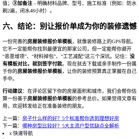
值；
③加备注
– 明确材料品牌、型号、施工标准（例如：防水
刷2遍，闭水48小时）。
六、结论：别让报价单成为你的装修遗憾
一份完善的
房屋装修报价单模板
，就像装修路上的GPS导航。
它不一定能帮你找到最便宜的那家公司，但一定能帮你避开
“恶意增项”、“材料掉包”、“工艺减配”这三个深坑。记住：
没
有模板对比，就别签字付款
。现在就去下载或亲手制作一份属
于你的
房屋装修报价单模板
，让你的装修预算真正掌握在自己
手中。
行动建议
：在评论区留下你的房屋面积和城市，我们会帮你估
算一份基于
房屋装修报价单模板
的参考总价。如果觉得文章有
用，欢迎转发给正在准备装修的朋友。
上一篇：
房子什么样的好？5个标准帮你选到理想好房
下一篇：
哪种房型比较好？5大主流户型优缺点全解析
x
快速导航