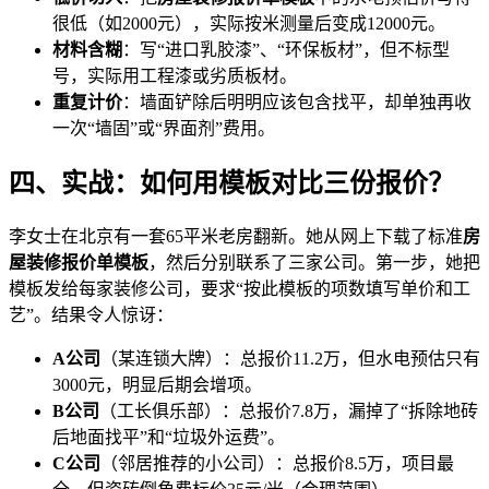
很低（如2000元），实际按米测量后变成12000元。
材料含糊
：写“进口乳胶漆”、“环保板材”，但不标型
号，实际用工程漆或劣质板材。
重复计价
：墙面铲除后明明应该包含找平，却单独再收
一次“墙固”或“界面剂”费用。
四、实战：如何用模板对比三份报价？
李女士在北京有一套65平米老房翻新。她从网上下载了标准
房
屋装修报价单模板
，然后分别联系了三家公司。第一步，她把
模板发给每家装修公司，要求“按此模板的项数填写单价和工
艺”。结果令人惊讶：
A公司
（某连锁大牌）：总报价11.2万，但水电预估只有
3000元，明显后期会增项。
B公司
（工长俱乐部）：总报价7.8万，漏掉了“拆除地砖
后地面找平”和“垃圾外运费”。
C公司
（邻居推荐的小公司）：总报价8.5万，项目最