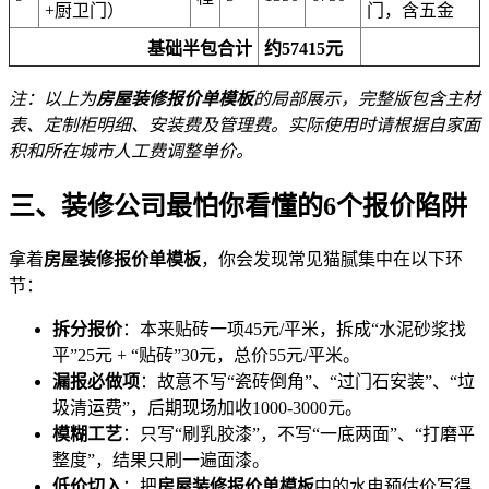
+厨卫门）
门，含五金
基础半包合计
约57415元
注：以上为
房屋装修报价单模板
的局部展示，完整版包含主材
表、定制柜明细、安装费及管理费。实际使用时请根据自家面
积和所在城市人工费调整单价。
三、装修公司最怕你看懂的6个报价陷阱
拿着
房屋装修报价单模板
，你会发现常见猫腻集中在以下环
节：
拆分报价
：本来贴砖一项45元/平米，拆成“水泥砂浆找
平”25元 + “贴砖”30元，总价55元/平米。
漏报必做项
：故意不写“瓷砖倒角”、“过门石安装”、“垃
圾清运费”，后期现场加收1000-3000元。
模糊工艺
：只写“刷乳胶漆”，不写“一底两面”、“打磨平
整度”，结果只刷一遍面漆。
低价切入
：把
房屋装修报价单模板
中的水电预估价写得