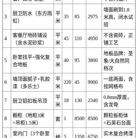
墙面刷到1.8
厨卫防水（东方雨
平
3
35
85
2975
米高，闭水试
虹）
米
验
客餐厅地砖铺设
平
不含瓷砖，正
4
45
110
4950
（含水泥砂浆）
米
铺工艺
地板品牌：圣
卧室找平+强化复
平
5
40
95
3800
象/大自然同
合地板
米
档次
墙顶面腻子+乳胶
平
一底两面，含
6
220
45
9900
漆（多乐士）
米
挂网格布
平
0.8mm厚度，
7
18
130
2340
厨卫铝扣板吊顶
米
含龙骨
橱柜（地柜3米
颗粒板柜体
8
1
8500
8500
套
+吊柜1.5米）
+石英石台面
室内门（3个卧室
实木复合烤漆
9
5
1350
6750
樘