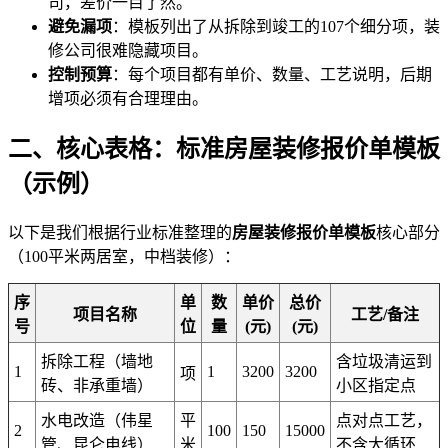
司，差价一目了然。
避免漏项
：模板列出了从拆除到竣工的107个细分项，装
修公司很难隐藏项目。
控制预算
：每个项目都有单价、数量、工艺说明，后期
增项必须有合理理由。
二、核心表格：标准房屋装修报价单模板
（示例）
以下是我们根据行业标准整理的
房屋装修报价单模板
核心部分
（100平米两居室，中档装修）：
序
单
数
单价
总价
项目名称
工艺/备注
号
位
量
(元)
(元)
拆除工程（墙地
含垃圾清运到
1
1
3200
3200
项
砖、非承重墙）
小区指定点
水电改造（伟星
平
点对点工艺，
2
100
150
15000
管、昆仑电线）
米
不含大循环