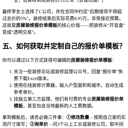
全，但瓷砖倒角费标价35元/米（合理范围）。
最终李女士选择了C公司，并在合同中约定“后期增项不得超
过总价的5%”。装修结束后实际花费8.95万，非常接近预算。
这就是
房屋装修报价单模板
的核心价值——把装修从“开盲盒”
变成“透明交易”。
五、如何获取并定制自己的报价单模板？
你可以通过以下方式获得可编辑的
房屋装修报价单模板
：
关注一些装修论坛或装修监理公众号，回复“报价单”免
费下载Excel版本。
使用在线装修计算器，输入户型面积和城市，自动生成
参考单价。
找独立第三方监理，他们有付费的专业
房屋装修报价单
模板
，甚至包含当地最新的人工费数据。
拿到模板后，请务必做三件事：
①修改数量
– 按照自己家的实
测尺寸填写；
②询单价
– 问3个以上工长或装修公司，取中间