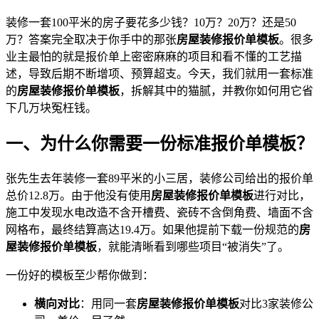
装修一套100平米的房子要花多少钱？10万？20万？还是50
万？答案完全取决于你手中的那张
房屋装修报价单模板
。很多
业主最怕的就是报价单上密密麻麻的项目和看不懂的工艺描
述，导致后期不断增项、预算超支。今天，我们就用一套标准
的
房屋装修报价单模板
，拆解其中的猫腻，并教你如何用它省
下几万块冤枉钱。
一、为什么你需要一份标准报价单模板？
张先生去年装修一套89平米的小三居，装修公司给出的报价单
总价12.8万。由于他没有使用
房屋装修报价单模板
进行对比，
施工中发现水电改造不含开槽费、瓷砖不含倒角费、墙面不含
网格布，最终结算高达19.4万。如果他提前下载一份规范的
房
屋装修报价单模板
，就能清晰看到哪些项目“被消失”了。
一份好的模板至少帮你做到：
横向对比
：用同一套
房屋装修报价单模板
对比3家装修公