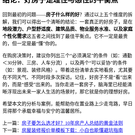
结论：好房子是理性与感性的平衡点
回到最初的问题——
房子什么样的好
？通过以上五个维度的拆
解，我们可以得出一个清晰的结论：一套真正的好房子，是在
地段潜力、户型舒适度、建筑品质、物业服务水准、以及家庭
个性化需求
这五者之间找到了最佳平衡点。它不一定是最贵
的，但一定是最“懂”你的。
在购房决策时，建议你列出三个“必须满足”的条件（如：通勤
＜30分钟、三房、人车分流），以及两个“可以妥协”的条件
（如：景观、装修风格）。带着这份清单去实地看房，尤其要
在不同天气、不同时段多次探访。记住，好房子不是“看”出来
的，而是“感受”出来的。当你走进一套房子，脑海里已经能清
晰浮现出未来一家人生活的场景时，那它就是你的理想好房。
希望本文的分析与案例，能帮助你在置业路上少走弯路，早日
觅得那个承载幸福与安宁的温馨居所。
上一篇：
房子要怎么选才好？10年房产人总结的黄金法则
下一篇：
房屋装修报价单模板下载：小白也能懂避坑指南