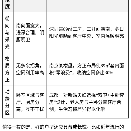
度
朝
向
南向面宽大，
深圳某89㎡三房，三开间朝南，冬日
与
进深合理，明
阳光能晒到客厅中央，室内温暖明亮
采
厨明卫
光
格
局
无多余拐角，
南京某楼盘，方正布局使89㎡套内面
方
空间利用率高
积“零浪费”，收纳空间多出30%
正
动
卧室区域与客
成都一对新婚夫妇选择“双卫+主卧套
静
厅、厨房分
房”设计，老人房与主卧分置客厅两
分
离，互不干扰
侧，生活习惯差异得以化解
区
值得一提的是，好的户型还应具备
成长性
。比如近年流行的