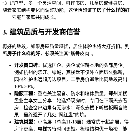
“3+1”户型，多一个灵活空间，可作书房、儿童房或健身房，
随着家庭结构变化而调整功能，这恰恰印证了
房子什么样的好
——它能与家庭共同成长。
3. 建筑品质与开发商信誉
再好的地段，如果房屋质量堪忧，居住体验也将大打折扣。判
断
房子什么样的好
，必须关注其“筋骨皮肉”。
开发商口碑：
优选国企、央企或深耕本地的头部房企。
例如杭州的滨江、绿城，其楼盘不仅外立面历久弥新，
园林维护也远超周边项目，二手房价通常比同地段高出
10%-20%。
隐蔽工程：
重点关注隔音、防水和墙体质量。郑州某楼
盘业主李女士分享：她选择现房时，专门在下雨天去看
房，检查窗户边角有无渗水；深夜去楼下听楼板隔音效
果，最终避开了几处“网红盘”的坑。
建筑类型：
小高层（总高11-18层）通常优于超高层，得
房率更高，电梯等待时间更短。板楼结构优于塔楼，能