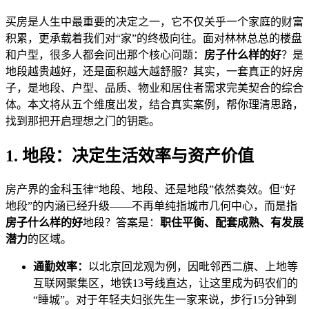
买房是人生中最重要的决定之一，它不仅关乎一个家庭的财富
积累，更承载着我们对“家”的终极向往。面对林林总总的楼盘
和户型，很多人都会问出那个核心问题：
房子什么样的好
？是
地段越贵越好，还是面积越大越舒服？其实，一套真正的好房
子，是地段、户型、品质、物业和居住者需求完美契合的综合
体。本文将从五个维度出发，结合真实案例，帮你理清思路，
找到那把开启理想之门的钥匙。
1. 地段：决定生活效率与资产价值
房产界的金科玉律“地段、地段、还是地段”依然奏效。但“好
地段”的内涵已经升级——不再单纯指城市几何中心，而是指
房子什么样的好
地段？答案是：
职住平衡、配套成熟、有发展
潜力
的区域。
通勤效率：
以北京回龙观为例，因毗邻西二旗、上地等
互联网聚集区，地铁13号线直达，让这里成为码农们的
“睡城”。对于年轻夫妇张先生一家来说，步行15分钟到