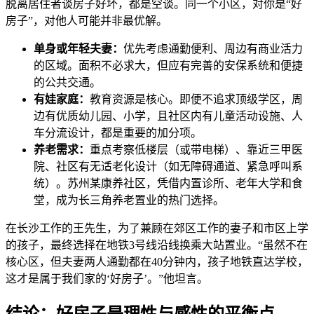
脱离居住者谈房子好坏，都是空谈。同一个小区，对你是“好
房子”，对他人可能并非最优解。
单身或年轻夫妻：
优先考虑通勤便利、周边有商业活力
的区域。面积不必求大，但应有完善的安保系统和便捷
的公共交通。
有娃家庭：
教育资源是核心。即便不追求顶级学区，周
边有优质幼儿园、小学，且社区内有儿童活动设施、人
车分流设计，都是重要的加分项。
养老需求：
重点考察低楼层（或带电梯）、靠近三甲医
院、社区有无适老化设计（如无障碍通道、紧急呼叫系
统）。苏州某康养社区，凭借内置诊所、老年大学和食
堂，成为长三角养老置业的热门选择。
在长沙工作的王先生，为了兼顾在郊区工作的妻子和市区上学
的孩子，最终选择在地铁3号线沿线换乘大站置业。“虽然不在
核心区，但夫妻两人通勤都在40分钟内，孩子地铁直达学校，
这才是属于我们家的‘好房子’。”他坦言。