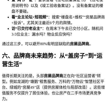
用说明书》以及《竣工验收备案证》。没有备案证的楼
盘不要碰。
看“业主论坛+短视频”
：搜索“楼盘名+维权”“房屋品牌商
+投诉”，尤其关注最近6个月的舆情。
访“已交付老业主”
：在周末下午去已交付小区，随机问
3-5位业主：漏水吗？物业反应快吗？
通过这三步，可以避开80%有明显缺陷的
房屋品牌商
。
六、品牌商未来趋势：从“盖房子”到“运
营生活”
值得长期关注的是，头部
房屋品牌商
正在向“社区运营者”转
型。例如龙湖的“塘鹅”租售服务、万科的“万物云”智慧社区平
台、绿城的“房屋4S”店（提供房屋体检与局部改造）。这些增
值服务不仅提升了居住体验，也让房产在二手市场更具竞争
力。