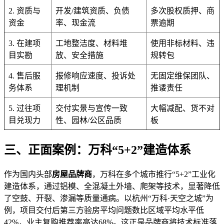
2. 资质与
开发/建筑资质、负债
多次股权质押、商
资金
率、现金流
票逾期
3. 在建项
工地整洁度、材料堆
使用非标材料、违
目实勘
放、安全措施
规转包
4. 售后服
报修响应速度、投诉处
无固定维保团队、
务体系
理机制
推诿责任
5. 过往项
交付实景与宣传一致
大幅减配、货不对
目兑现力
性、园林/公区品质
板
三、正面案例：万科“5+2”建造体系
作为国内头部
房屋品牌商
，万科在多个城市推行“5+2”工业化
建造体系，通过铝模、全混凝土外墙、爬架等技术，显著降低
了空鼓、开裂、渗漏等质量通病。以杭州“万科·天空之城”为
例，项目交付后第三方验房平均问题数比区域平均水平低
42%，业主复购推荐率高达68%。这正是品牌商将技术标准落