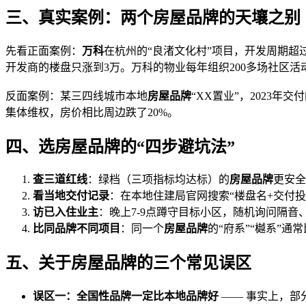
三、真实案例：两个房屋品牌的天壤之别
先看正面案例：
万科
在杭州的“良渚文化村”项目，开发周期超过2
开发商的楼盘只涨到3万。万科的物业每年组织200多场社区活
反面案例：某三四线城市本地
房屋品牌
“XX置业”，2023
集体维权，房价相比周边跌了20%。
四、选房屋品牌的“四步避坑法”
查三道红线
：绿档（三项指标均达标）的
房屋品牌
更安全
看当地交付记录
：在本地住建局官网搜索“楼盘名+交付投
访已入住业主
：晚上7-9点蹲守目标小区，随机询问隔音
比同品牌不同项目
：同一个
房屋品牌
的“府系”“樾系”通
五、关于房屋品牌的三个常见误区
误区一：全国性品牌一定比本地品牌好
—— 事实上，部