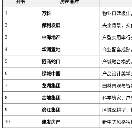
排名
房屋品牌
1
万科
物业口碑极佳
2
保利发展
央企背景，交付
3
中海地产
户型实用率行
4
华润置地
商业配套成熟
5
招商蛇口
产城融合模式
6
绿城中国
产品设计美学
7
龙湖集团
园林景观与智
8
金地集团
科学筑家，户
9
滨江集团
区域深耕型，
10
建发房产
新中式风格独