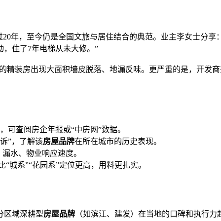
0年，至今仍是全国文旅与居住结合的典范。业主李女士分享：“20
动，住了7年电梯从未大修。”
年交付的精装房出现大面积墙皮脱落、地漏反味。更严重的是，开发
，可查阅房企年报或“中房网”数据。
诉”，了解该
房屋品牌
在所在城市的历史表现。
、漏水、物业响应速度。
常比“城系”“花园系”定位更高，用料更扎实。
分区域深耕型
房屋品牌
（如滨江、建发）在当地的口碑和执行力