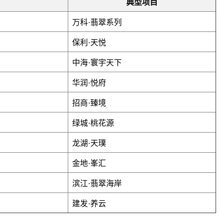
典型项目
万科·翡翠系列
保利·天悦
中海·寰宇天下
华润·悦府
招商·臻境
绿城·桃花源
龙湖·天璞
金地·峯汇
滨江·翡翠海岸
建发·养云