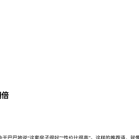
语让成交率翻倍
翻倍
干巴巴地说“这套房子很好”“性价比很高”。这样的推荐语，就