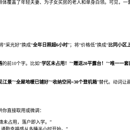
群体覆盖了年轻夫妻、为子女买房的老人和单身白领。可见，一
将“采光好”换成“
全年日照超6小时
”；将“价格低”换成“
比同小区
语
的前10个字。比如“
学区未占用！
”“
赠送20平露台！
”“
唯一一套
见江景
”“
全屋地暖已铺好
”“
收纳空间=30个登机箱
”替代。动词让
供你直接取用或微调：
籍未占用，落户即入学。”
。通勤幸福感从多睡半小时开始。”