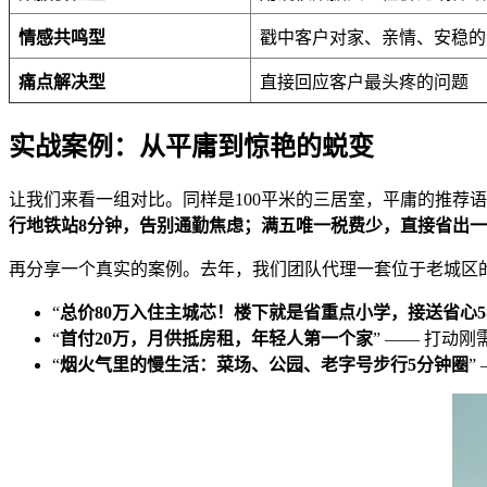
情感共鸣型
戳中客户对家、亲情、安稳的
痛点解决型
直接回应客户最头疼的问题
实战案例：从平庸到惊艳的蜕变
让我们来看一组对比。同样是100平米的三居室，平庸的推荐
行地铁站8分钟，告别通勤焦虑；满五唯一税费少，直接省出
再分享一个真实的案例。去年，我们团队代理一套位于老城区的
“
总价80万入住主城芯！楼下就是省重点小学，接送省心5
“
首付20万，月供抵房租，年轻人第一个家
” —— 打动
“
烟火气里的慢生活：菜场、公园、老字号步行5分钟圈
”