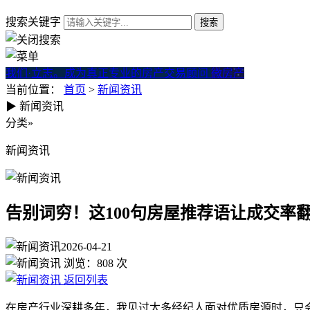
搜索关键字
我们·立志。成为真正专业的房产交易顾问
微房产
当前位置：
首页
>
新闻资讯
▶
新闻资讯
告别词穷！这100句房屋推荐
分类
»
新闻资讯
告别词穷！这100句房屋推荐语让成交率
2026-04-21
浏览：
808
次
返回列表
在房产行业深耕多年，我见过太多经纪人面对优质房源时，只会