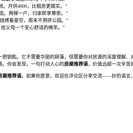
。月供4000，比租房更踏实。”
眼底。两梯一户，归家即享尊崇。”
花烧烤看星空，周末不用挤公园。”
。给父母一个安心舒适的晚年。”
一把钥匙。它不需要华丽的辞藻，但需要你对房源的深度理解、
语。你会发现，一句打动人心的
房屋推荐语
，价值远超一次辛苦
房屋推荐语
。如果你愿意，欢迎在评论区分享交流——好的语言