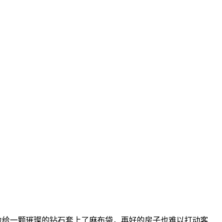
像给一颗璀璨的钻石套上了麻布袋，再好的房子也难以打动客