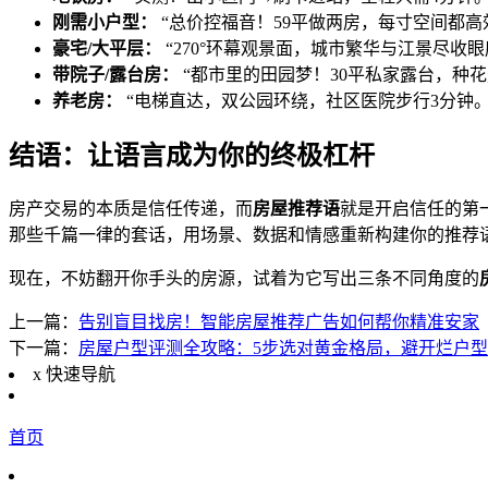
刚需小户型：
“总价控福音！59平做两房，每寸空间都高效
豪宅/大平层：
“270°环幕观景面，城市繁华与江景尽收
带院子/露台房：
“都市里的田园梦！30平私家露台，种
养老房：
“电梯直达，双公园环绕，社区医院步行3分钟
结语：让语言成为你的终极杠杆
房产交易的本质是信任传递，而
房屋推荐语
就是开启信任的第
那些千篇一律的套话，用场景、数据和情感重新构建你的推荐
现在，不妨翻开你手头的房源，试着为它写出三条不同角度的
上一篇：
告别盲目找房！智能房屋推荐广告如何帮你精准安家
下一篇：
房屋户型评测全攻略：5步选对黄金格局，避开烂户型
x
快速导航
首页