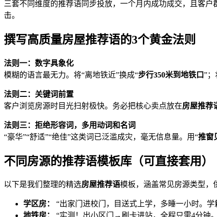
三套不同维度的推荐语同步投放，一个月内成功成交，且客户
击。
撰写高质量房屋推荐语的3个黄金法则
法则一：数字具象化
模糊的语言最无力。将“离地铁近”换成“
步行350米到地铁口
”；
法则二：关键词前置
客户浏览房源时目光扫射极快。务必把核心卖点放在
房屋推荐
法则三：拒绝形容词，多用动词和名词
“豪华”“舒适”“绝佳”这类词已泛滥成灾，毫无信息量。用“
推窗
不同房源的推荐语模板库（可直接套用）
以下是我们整理的精选
房屋推荐语
模板，涵盖常见房源类型，
学区房：
“出家门进校门，目送式上学，多睡一小时。学
地铁房：
“实测！出小区门→刷卡进站，全程只需4分钟