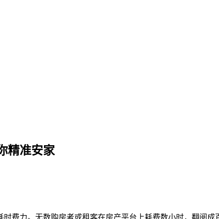
广告如何帮你精准安家
你精准安家
耗时费力。无数购房者或租客在房产平台上耗费数小时，翻阅成百