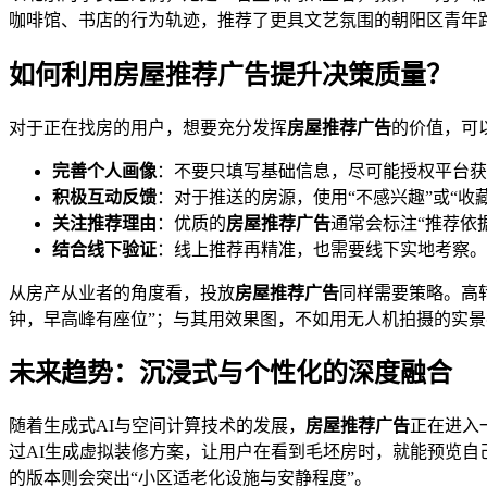
咖啡馆、书店的行为轨迹，推荐了更具文艺氛围的朝阳区青年
如何利用房屋推荐广告提升决策质量？
对于正在找房的用户，想要充分发挥
房屋推荐广告
的价值，可
完善个人画像
：不要只填写基础信息，尽可能授权平台获
积极互动反馈
：对于推送的房源，使用“不感兴趣”或“收
关注推荐理由
：优质的
房屋推荐广告
通常会标注“推荐依
结合线下验证
：线上推荐再精准，也需要线下实地考察。
从房产从业者的角度看，投放
房屋推荐广告
同样需要策略。高转
钟，早高峰有座位”；与其用效果图，不如用无人机拍摄的实
未来趋势：沉浸式与个性化的深度融合
随着生成式AI与空间计算技术的发展，
房屋推荐广告
正在进入
过AI生成虚拟装修方案，让用户在看到毛坯房时，就能预览自
的版本则会突出“小区适老化设施与安静程度”。