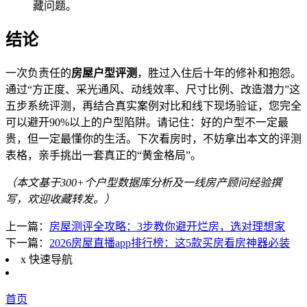
藏问题。
结论
一次负责任的
房屋户型评测
，胜过入住后十年的修补和抱怨。
通过“方正度、采光通风、动线效率、尺寸比例、改造潜力”这
五步系统评测，再结合真实案例对比和线下现场验证，您完全
可以避开90%以上的户型陷阱。请记住：好的户型不一定最
贵，但一定最懂你的生活。下次看房时，不妨拿出本文的评测
表格，亲手挑出一套真正的“黄金格局”。
（本文基于300+个户型数据库分析及一线房产顾问经验撰
写，欢迎收藏转发。）
上一篇：
房屋测评全攻略：3步教你避开烂房，选对理想家
下一篇：
2026房屋直播app排行榜：这5款买房看房神器必装
x
快速导航
首页