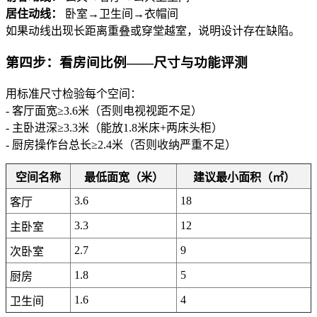
居住动线：
卧室→卫生间→衣帽间
如果动线出现长距离重叠或穿堂越室，说明设计存在缺陷。
第四步：看房间比例——尺寸与功能评测
用标准尺寸检验每个空间：
- 客厅面宽≥3.6米（否则电视视距不足）
- 主卧进深≥3.3米（能放1.8米床+两床头柜）
- 厨房操作台总长≥2.4米（否则收纳严重不足）
空间名称
最低面宽（米）
建议最小面积（㎡）
3.6
18
客厅
3.3
12
主卧室
2.7
9
次卧室
1.8
5
厨房
1.6
4
卫生间