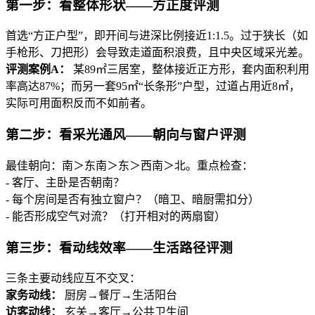
第一步：看整体形状——方正度评测
首选“方正户型”，即开间与进深比例接近1:1.5。过于狭长（如
手枪形、刀把形）会导致走道面积浪费，且中央区域采光差。
评测案例A：
某89㎡三居室，整体接近正方形，套内面积利用
率高达87%；而另一套95㎡“长条形”户型，过道占用近8㎡，
实际可用面积反而不如前者。
第二步：看采光通风——朝向与窗户评测
最佳朝向：南＞东南＞东＞西南＞北。重点检查：
- 客厅、主卧是否朝南？
- 每个房间是否有独立窗户？（暗卫、暗厨需扣分）
- 能否形成空气对流？（打开相对的两扇窗）
第三步：看动线效率——生活路径评测
三条主要动线应互不交叉：
家务动线：
厨房→餐厅→生活阳台
访客动线：
玄关→客厅→公共卫生间