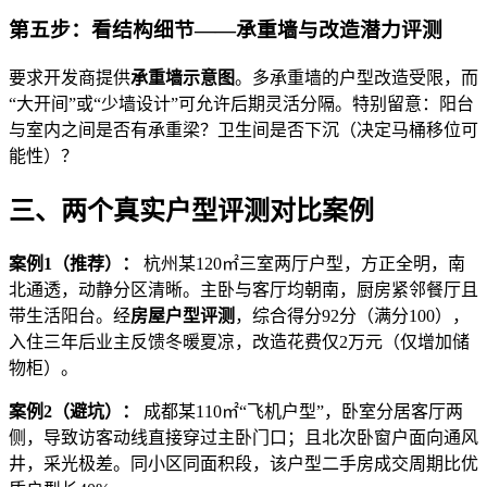
第五步：看结构细节——承重墙与改造潜力评测
要求开发商提供
承重墙示意图
。多承重墙的户型改造受限，而
“大开间”或“少墙设计”可允许后期灵活分隔。特别留意：阳台
与室内之间是否有承重梁？卫生间是否下沉（决定马桶移位可
能性）？
三、两个真实户型评测对比案例
案例1（推荐）：
杭州某120㎡三室两厅户型，方正全明，南
北通透，动静分区清晰。主卧与客厅均朝南，厨房紧邻餐厅且
带生活阳台。经
房屋户型评测
，综合得分92分（满分100），
入住三年后业主反馈冬暖夏凉，改造花费仅2万元（仅增加储
物柜）。
案例2（避坑）：
成都某110㎡“飞机户型”，卧室分居客厅两
侧，导致访客动线直接穿过主卧门口；且北次卧窗户面向通风
井，采光极差。同小区同面积段，该户型二手房成交周期比优