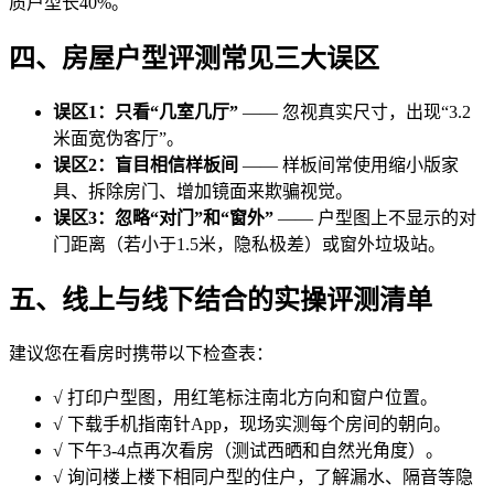
质户型长40%。
四、房屋户型评测常见三大误区
误区1：只看“几室几厅”
—— 忽视真实尺寸，出现“3.2
米面宽伪客厅”。
误区2：盲目相信样板间
—— 样板间常使用缩小版家
具、拆除房门、增加镜面来欺骗视觉。
误区3：忽略“对门”和“窗外”
—— 户型图上不显示的对
门距离（若小于1.5米，隐私极差）或窗外垃圾站。
五、线上与线下结合的实操评测清单
建议您在看房时携带以下检查表：
√ 打印户型图，用红笔标注南北方向和窗户位置。
√ 下载手机指南针App，现场实测每个房间的朝向。
√ 下午3-4点再次看房（测试西晒和自然光角度）。
√ 询问楼上楼下相同户型的住户，了解漏水、隔音等隐