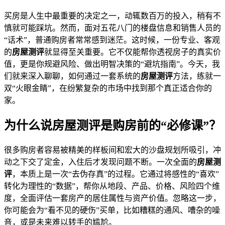
买房是人生中最重要的决定之一，动辄数百万的投入，稍有不
慎就可能踩坑。然而，面对五花八门的楼盘信息和销售人员的
“话术”，普通购房者常常感到迷茫。这时候，一份专业、客观
的
房屋测评
就显得至关重要。它不仅能帮你透视房子的真实价
值，更是你规避风险、做出明智决策的“避坑指南”。今天，我
们就来深入聊聊，如何通过一套系统的
房屋测评
方法，练就一
双“火眼金睛”，在纷繁复杂的市场中找到那个真正适合你的
家。
为什么说房屋测评是购房前的“必修课”？
很多购房者容易被精美的样板间和宏大的沙盘规划所吸引，冲
动之下交了定金，入住后才发现问题不断。一次全面的
房屋测
评
，本质上是一次“去伪存真”的过程。它通过将感性的“喜欢”
转化为理性的“数据”，帮你从地段、产品、价格、风险四个维
度，全面评估一套房产的居住属性与资产价值。忽略这一步，
你可能会为“看不见的硬伤”买单，比如糟糕的通风、嘈杂的噪
音，或是未来难以转手的尴尬。