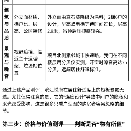
建
筑
外立面材质、
外立面由真石漆降级为涂料；2梯6户的
与
梯户比、层
设计，早高峰电梯等待时间过长；层高
品
高、公区装修
2.9米，吊顶后压抑感较强。
质
景
视野遮挡、临
观
项目北侧紧邻城市快速路，我们在不同
近主干道/高
与
楼层用分贝仪实测，开窗时噪音高达75
架、垃圾站位
噪
分贝，远超居住舒适标准。
置
音
通过上述产品测评，滨江悦府在居住舒适度上的短板暴露无
遗。尤其值得注意的是，它的“连廊设计”导致中间户的隐私和
采光都受影响，这是很多只看户型图的购房者容易忽略的细
节。
第三步：价格与价值测评——判断是否“物有所值”