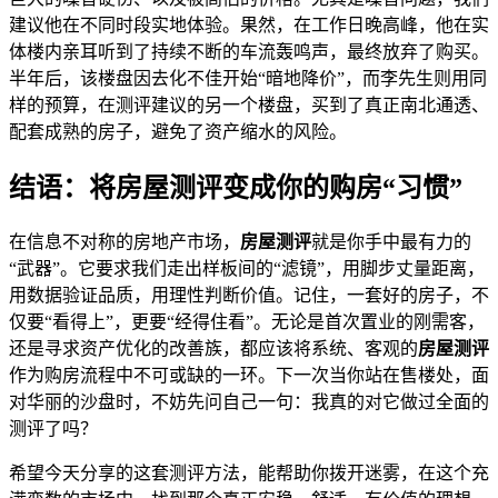
建议他在不同时段实地体验。果然，在工作日晚高峰，他在实
体楼内亲耳听到了持续不断的车流轰鸣声，最终放弃了购买。
半年后，该楼盘因去化不佳开始“暗地降价”，而李先生则用同
样的预算，在测评建议的另一个楼盘，买到了真正南北通透、
配套成熟的房子，避免了资产缩水的风险。
结语：将房屋测评变成你的购房“习惯”
在信息不对称的房地产市场，
房屋测评
就是你手中最有力的
“武器”。它要求我们走出样板间的“滤镜”，用脚步丈量距离，
用数据验证品质，用理性判断价值。记住，一套好的房子，不
仅要“看得上”，更要“经得住看”。无论是首次置业的刚需客，
还是寻求资产优化的改善族，都应该将系统、客观的
房屋测评
作为购房流程中不可或缺的一环。下一次当你站在售楼处，面
对华丽的沙盘时，不妨先问自己一句：我真的对它做过全面的
测评了吗？
希望今天分享的这套测评方法，能帮助你拨开迷雾，在这个充