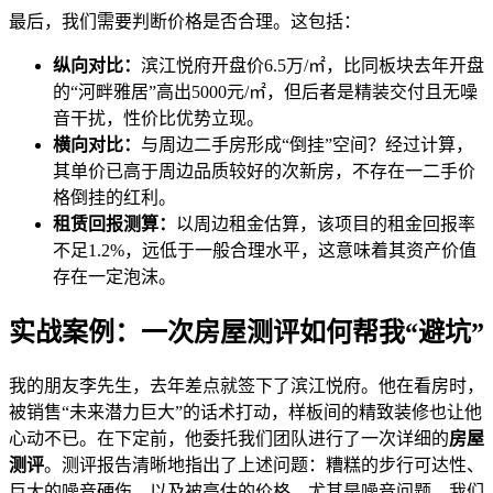
最后，我们需要判断价格是否合理。这包括：
纵向对比：
滨江悦府开盘价6.5万/㎡，比同板块去年开盘
的“河畔雅居”高出5000元/㎡，但后者是精装交付且无噪
音干扰，性价比优势立现。
横向对比：
与周边二手房形成“倒挂”空间？经过计算，
其单价已高于周边品质较好的次新房，不存在一二手价
格倒挂的红利。
租赁回报测算：
以周边租金估算，该项目的租金回报率
不足1.2%，远低于一般合理水平，这意味着其资产价值
存在一定泡沫。
实战案例：一次房屋测评如何帮我“避坑”
我的朋友李先生，去年差点就签下了滨江悦府。他在看房时，
被销售“未来潜力巨大”的话术打动，样板间的精致装修也让他
心动不已。在下定前，他委托我们团队进行了一次详细的
房屋
测评
。测评报告清晰地指出了上述问题：糟糕的步行可达性、
巨大的噪音硬伤、以及被高估的价格。尤其是噪音问题，我们