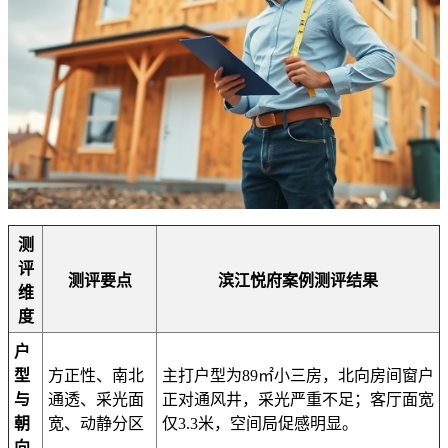
测
评
测评要点
滨江悦府案例测评结果
维
度
户
型
方正性、南北
主打户型为89㎡小三房，北向房间窗户
与
通透、采光面
正对通风井，采光严重不足；客厅面宽
朝
宽、动静分区
仅3.3米，空间局促感明显。
向