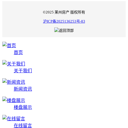
©2025 莱州房产 版权所有
沪ICP备2025136253号-83
首页
关于我们
新闻资讯
楼盘展示
在线留言