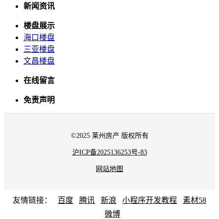
新闻资讯
楼盘展示
海口楼盘
三亚楼盘
文昌楼盘
在线留言
免责声明
©2025 莱州房产 版权所有
沪ICP备2025136253号-83
网站地图
友情链接：
百度
腾讯
新浪
小程序开发教程
素材58
微博