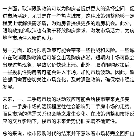
一方面，取消限购政策可以为购房者提供更大的选择空间，促
进市场活跃，尤其是在一些热点城市，这种政策调整能够一定
程度上缓解供需矛盾，为购房者提供更多的购房机会。此外，
限购政策的取消也有助于释放购房需求，激发市场活力，为房
地产市场注入新的动力。
另一方面，取消限购政策可能会带来一些挑战和风险。一些城
市在取消限购政策后可能会出现购房热潮，短期内市场可能会
出现过热现象，导致房价快速上涨。此外，取消限购政策后，
一些投机性购房者可能会进入市场，加剧市场波动。因此，监
管部门需要密切关注市场变化，及时调整政策，确保楼市稳定
发展。
未来，一、二手房市场的联动效应可能会给楼市带来更多变
化。一手房市场的活跃程度往往会影响到二手房市场的走势，
而且市场的供需关系也会随之发生变化。在政策调整和市场反
应的交互影响下，楼市的未来走势仍旧充满不确定性。
总的来说，楼市限购时代的结束并不意味着市场将完全回归自