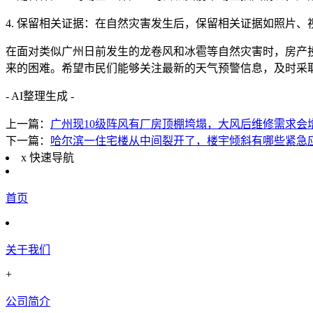
4. 保留相关证据：在自然灾害发生后，保留相关证据如照片
在面对类似广州日前发生的龙卷风和冰雹等自然灾害时，房产
来的困难。希望市民们能够关注最新的天气预警信息，及时采
- AI整理生成 -
上一篇：
广州现10级阵风有厂房顶棚垮塌，大风后维修需求会
下一篇：
哈尔滨一住宅楼从中间裂开了，楼宇倾斜有哪些紧急
x
快速导航
首页
关于我们
+
公司简介