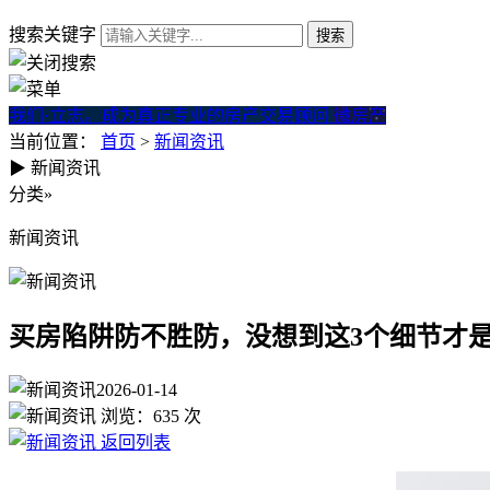
搜索关键字
我们·立志。成为真正专业的房产交易顾问
微房产
当前位置：
首页
>
新闻资讯
▶
新闻资讯
买房陷阱防不胜防，没想到这3
分类
»
新闻资讯
买房陷阱防不胜防，没想到这3个细节才
2026-01-14
浏览：
635
次
返回列表