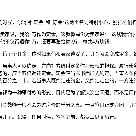
时候，你得对"定金"和"订金"这两个名词特别小心，别把它们
跟卖家说，我给2万作为定金。这就像是你对卖家说："这钱我给
他不仅得退你2万，还要再赔给你2万，总共4万块钱。
，给了个订金，这时如果你和卖家谈妥了，订金就会变成定金；
，当事人可以约定一方向对方给付定金作为债权的担保。履行债
务的，应当双倍返还定金。定金应当以书面形式约定。当事人在
的百分之二十。若当事人既约定违约金，又约定定金的，一方违
被视为一种预付款的形式，目的是为了解决资金问题，而不是用
订金数额一般不会超过房价的千分之五。一旦签订正式合同，订
事儿了。记得，任何时候，签字之前，都要三思而后行。