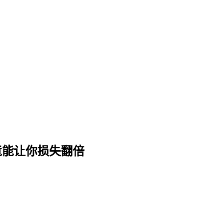
字的差别竟能让你损失翻倍
竟能让你损失翻倍