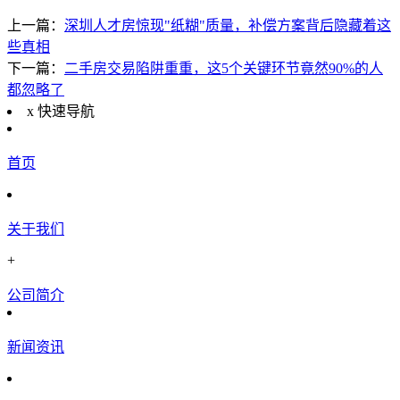
上一篇：
深圳人才房惊现"纸糊"质量，补偿方案背后隐藏着这
些真相
下一篇：
二手房交易陷阱重重，这5个关键环节竟然90%的人
都忽略了
x
快速导航
首页
关于我们
+
公司简介
新闻资讯