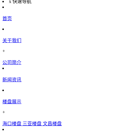
x
快速导航
首页
关于我们
+
公司简介
新闻资讯
楼盘展示
+
海口楼盘
三亚楼盘
文昌楼盘