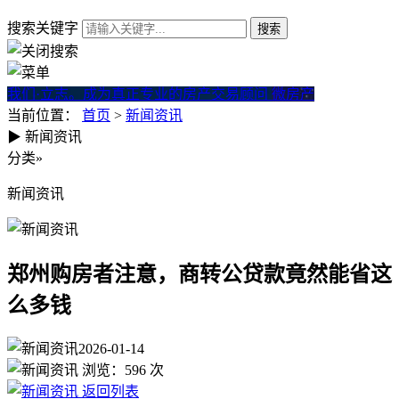
搜索关键字
我们·立志。成为真正专业的房产交易顾问
微房产
当前位置：
首页
>
新闻资讯
▶
新闻资讯
郑州购房者注意，商转公贷款
分类
»
新闻资讯
郑州购房者注意，商转公贷款竟然能省这
么多钱
2026-01-14
浏览：
596
次
返回列表