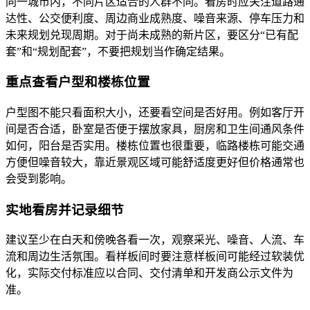
同一城市内，不同片区适合的人群不同。看房时应关注道路通
达性、公交便利度、周边商业成熟度、噪音来源、停车压力和
未来规划兑现周期。对于尚未成熟的新片区，要区分“已有配
套”和“规划配套”，不要把规划当作确定结果。
重点查看户型和楼栋位置
户型图不能只看面积大小，还要看空间是否好用。例如客厅开
间是否合适，卧室是否便于摆放家具，厨房和卫生间通风条件
如何，阳台是否实用。楼栋位置也很重要，临路楼栋可能交通
方便但噪音较大，靠近景观区域可能舒适度更好但价格通常也
会受到影响。
实地看房并记录细节
建议至少在白天和傍晚各看一次，观察采光、噪音、人流、车
流和周边生活氛围。看样板间时要注意样板间可能经过软装优
化，实际交付标准应以合同、交付清单和开发商公示文件为
准。