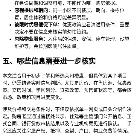
在建设周期和调整可能，不能作为唯一购房依据。
忽视楼层和朝向：
同一小区不同楼层、朝向、楼栋位
置，居住体验和价格可能差异明显。
被限时优惠催促下单：
优惠政策应看清适用条件，重要
决定不要在信息未核实前匆忙签约。
忽略物业服务：
入住后的保洁、安保、停车管理、设施
维护等，会长期影响居住质量。
五、哪些信息需要进一步核实
本文适合用于初步了解和筛选莱州楼盘，但具体到某个项目
时，仍需结合实时信息判断。尤其是房价、在售房源、优惠政
策、交房时间、学区划分、贷款政策、预售证状态等，都会随
市场、政策和项目进度变化。
涉及价格和交易条件时，不建议依据单一网页或口头介绍作决
定。购房者应通过售楼处公示、住建等主管部门公开信息、正
式合同、银行贷款审核结果以及专业机构意见进行确认。二手
房还应关注房屋产权、抵押、查封、户口、物业欠费等情况。