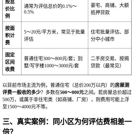
按总
豪宅、商铺、大额
通常为评估总价的0.1%～
价比
0.5%
抵押贷款
例
按面
5～20元/平方米，常见于批量
住宅批量评估、部
积计
评估
分中小城市
费
固定
普通住宅300～800元/套；别
二手房交易、按揭
区间
墅/写字楼1000～3000元/套
贷款（最常见）
收费
以目前市场主流为例，普通住宅（总价200万以内）的
房屋测
评费一般收的多少
？多数在
500～800元
之间。若房屋总价超过
500万，或属于非住宅类（如商铺、厂房），则费用可能上浮
至1500～4000元不等。
三、真实案例：同小区为何评估费相差一
倍？