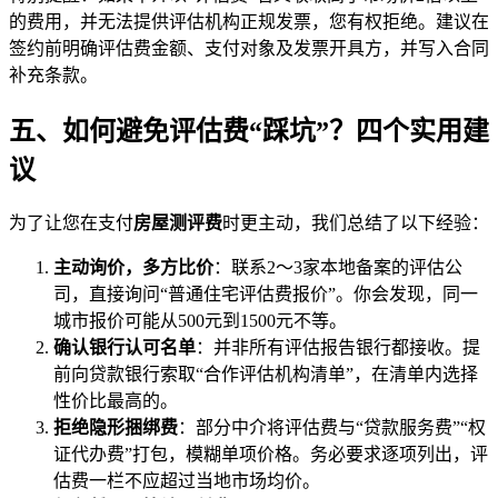
的费用，并无法提供评估机构正规发票，您有权拒绝。建议在
签约前明确评估费金额、支付对象及发票开具方，并写入合同
补充条款。
五、如何避免评估费“踩坑”？四个实用建
议
为了让您在支付
房屋测评费
时更主动，我们总结了以下经验：
主动询价，多方比价
：联系2～3家本地备案的评估公
司，直接询问“普通住宅评估费报价”。你会发现，同一
城市报价可能从500元到1500元不等。
确认银行认可名单
：并非所有评估报告银行都接收。提
前向贷款银行索取“合作评估机构清单”，在清单内选择
性价比最高的。
拒绝隐形捆绑费
：部分中介将评估费与“贷款服务费”“权
证代办费”打包，模糊单项价格。务必要求逐项列出，评
估费一栏不应超过当地市场均价。