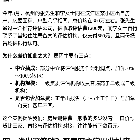
今年3月，杭州的张先生和李女士同在滨江区某小区出售房
产，房屋面积、户型几乎相同，总价均在380万左右。张先生
通过中介推荐评估公司，被收取
评估费1200元
；而李女士自行
联系了当地住建局备案的评估机构，仅支付
580元
，且两份报
告均被银行认可。
为什么差价如此之大？
原因主要有三点：
中介抽成
：部分中介将评估服务作为利润点，加价30%
～100%转包；
机构规模
：一级资质评估机构收费普遍高于二级或三级
机构；
是否包含加急费
：正常出报告（3～5个工作日）与加急
（1天）费用不同。
这个案例提醒我们：
房屋测评费一般收的多少
没有“一口价”，
货比三家、直接与评估机构对接，往往能省下数百元。