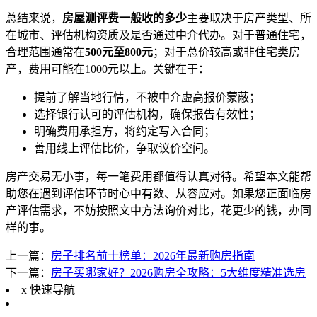
总结来说，
房屋测评费一般收的多少
主要取决于房产类型、所
在城市、评估机构资质及是否通过中介代办。对于普通住宅，
合理范围通常在
500元至800元
；对于总价较高或非住宅类房
产，费用可能在1000元以上。关键在于：
提前了解当地行情，不被中介虚高报价蒙蔽；
选择银行认可的评估机构，确保报告有效性；
明确费用承担方，将约定写入合同；
善用线上评估比价，争取议价空间。
房产交易无小事，每一笔费用都值得认真对待。希望本文能帮
助您在遇到评估环节时心中有数、从容应对。如果您正面临房
产评估需求，不妨按照文中方法询价对比，花更少的钱，办同
样的事。
上一篇：
房子排名前十榜单：2026年最新购房指南
下一篇：
房子买哪家好？2026购房全攻略：5大维度精准选房
x
快速导航