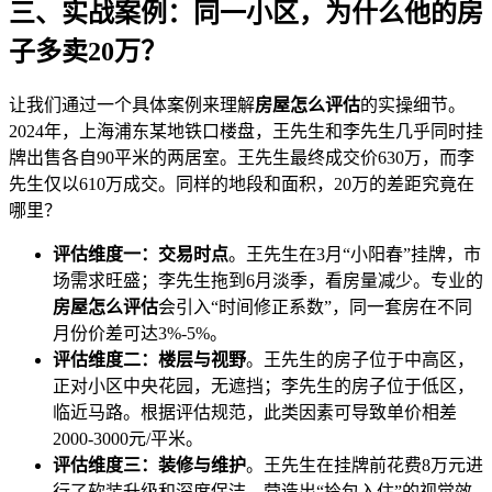
三、实战案例：同一小区，为什么他的房
子多卖20万？
让我们通过一个具体案例来理解
房屋怎么评估
的实操细节。
2024年，上海浦东某地铁口楼盘，王先生和李先生几乎同时挂
牌出售各自90平米的两居室。王先生最终成交价630万，而李
先生仅以610万成交。同样的地段和面积，20万的差距究竟在
哪里？
评估维度一：交易时点
。王先生在3月“小阳春”挂牌，市
场需求旺盛；李先生拖到6月淡季，看房量减少。专业的
房屋怎么评估
会引入“时间修正系数”，同一套房在不同
月份价差可达3%-5%。
评估维度二：楼层与视野
。王先生的房子位于中高区，
正对小区中央花园，无遮挡；李先生的房子位于低区，
临近马路。根据评估规范，此类因素可导致单价相差
2000-3000元/平米。
评估维度三：装修与维护
。王先生在挂牌前花费8万元进
行了软装升级和深度保洁，营造出“拎包入住”的视觉效