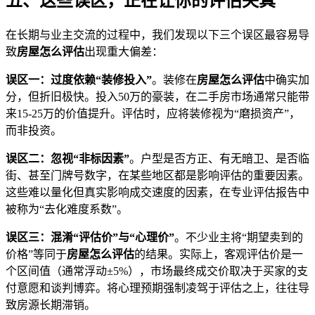
五、这些误区，正在让你的评估失真
在长期与业主交流的过程中，我们发现以下三个误区最容易导
致
房屋怎么评估
出现重大偏差：
误区一：过度依赖“装修投入”
。装修在
房屋怎么评估
中确实加
分，但折旧极快。投入50万的豪装，在二手房市场通常只能带
来15-25万的价值提升。评估时，应将装修视为“磨损资产”，
而非投资。
误区二：忽视“非标因素”
。户型是否方正、有无暗卫、是否临
街、甚至门牌号数字，在某些地区都是影响评估的重要因素。
这些难以量化但真实影响成交速度的因素，在专业评估报告中
被称为“去化难度系数”。
误区三：混淆“评估价”与“心理价”
。不少业主将“期望卖到的
价格”等同于
房屋怎么评估
的结果。实际上，客观评估价是一
个区间值（通常浮动±5%），市场最终成交价取决于买家的支
付意愿和谈判博弈。将心理预期强制凌驾于评估之上，往往导
致房源长期滞销。