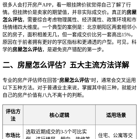
很多人会打开房产APP，看一眼挂牌价就觉得自己了解了行
情。但挂牌价是卖家的期望值，并非实际成交价。真正的
房屋
怎么评估
，需要综合考虑物理属性、经济属性、政策环境和市
场情绪四大维度。一个典型的案例是：北京朝阳区两套相邻小
区的房子，面积相差无几，但一套成交价比另一套高出15%，
原因在于前者拥有更好的学区指标和更通透的户型。可见，科
学的
房屋怎么评估
，是避免资产错配的第一步。
二、房屋怎么评估？五大主流方法详解
专业的房产评估师在回答“
房屋怎么评估
”时，通常会交叉运用
以下五种方法。对于普通业主来说，掌握其中前三种，就能对
自己的房产价值有八九不离十的判断。
评估方
核心逻辑
适用场景
法
选取近期成交的3-5个可比实
市场比
住宅、公寓等交