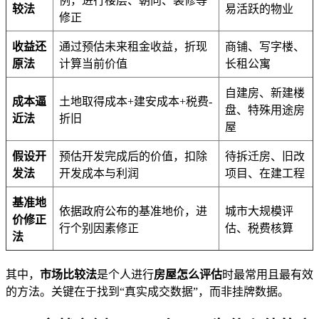
例，进行楼层、朝向、装修等
较法
易活跃的物业
修正
收益还
通过预估未来租金收益，折现
商铺、写字楼、
原法
计算当前价值
长租公寓
自建房、新建楼
成本逼
土地取得成本+建安成本+税费-
盘、特殊用途房
近法
折旧
屋
假设开
预估开发完成后的价值，扣除
待拆迁房、旧改
发法
开发成本与利润
项目、在建工程
基准地
依据政府公布的基准地价，进
城市大规模评
价修正
行个别因素修正
估、税费核算
法
其中，
市场比较法
是个人进行
房屋怎么评估
时最常用且最有效
的方法。关键在于找到“真实成交数据”，而非挂牌数据。