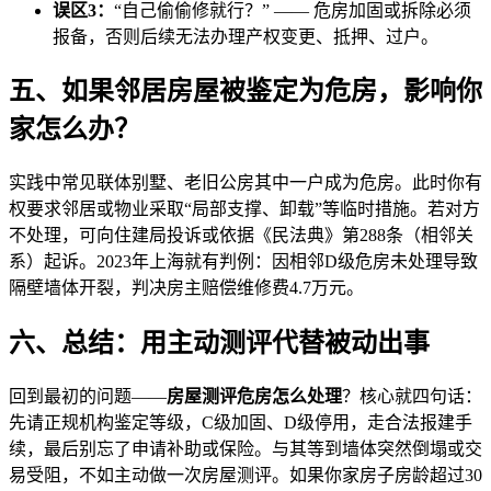
误区3：
“自己偷偷修就行？” —— 危房加固或拆除必须
报备，否则后续无法办理产权变更、抵押、过户。
五、如果邻居房屋被鉴定为危房，影响你
家怎么办？
实践中常见联体别墅、老旧公房其中一户成为危房。此时你有
权要求邻居或物业采取“局部支撑、卸载”等临时措施。若对方
不处理，可向住建局投诉或依据《民法典》第288条（相邻关
系）起诉。2023年上海就有判例：因相邻D级危房未处理导致
隔壁墙体开裂，判决房主赔偿维修费4.7万元。
六、总结：用主动测评代替被动出事
回到最初的问题——
房屋测评危房怎么处理
？核心就四句话：
先请正规机构鉴定等级，C级加固、D级停用，走合法报建手
续，最后别忘了申请补助或保险。与其等到墙体突然倒塌或交
易受阻，不如主动做一次房屋测评。如果你家房子房龄超过30