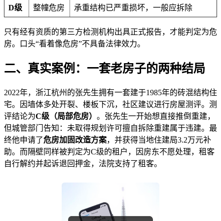
D级
整幢危房
承重结构已严重损坏，一般应拆除
只有经有资质的第三方检测机构出具正式报告，才能判定为危
房。口头“看着像危房”不具备法律效力。
二、真实案例：一套老房子的两种结局
2022年，浙江杭州的张先生拥有一套建于1985年的砖混结构住
宅。因墙体多处开裂、楼板下沉，社区建议进行房屋测评。测
评结论为
C级（局部危房）
。张先生一开始想直接推倒重建，
但城管部门告知：未取得规划许可擅自拆除重建属于违建。最
终他申请了
危房加固改造方案
，并获得当地住建局3.2万元补
助。而隔壁同样被判定为C级的租户，因房东不愿处理，租客
自行解约并起诉退回押金，法院支持了租客。