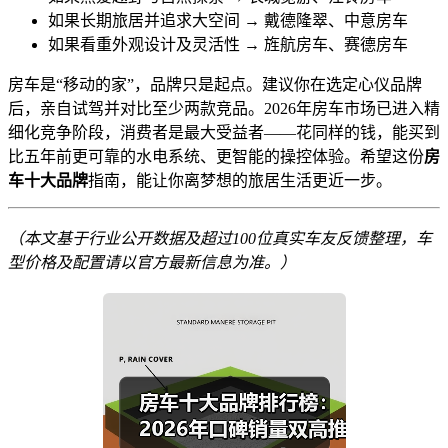
如果长期旅居并追求大空间 → 戴德隆翠、中意房车
如果看重外观设计及灵活性 → 旌航房车、赛德房车
房车是“移动的家”，品牌只是起点。建议你在选定心仪品牌
后，亲自试驾并对比至少两款竞品。2026年房车市场已进入精
细化竞争阶段，消费者是最大受益者——花同样的钱，能买到
比五年前更可靠的水电系统、更智能的操控体验。希望这份
房
车十大品牌
指南，能让你离梦想的旅居生活更近一步。
（本文基于行业公开数据及超过100位真实车友反馈整理，车
型价格及配置请以官方最新信息为准。）