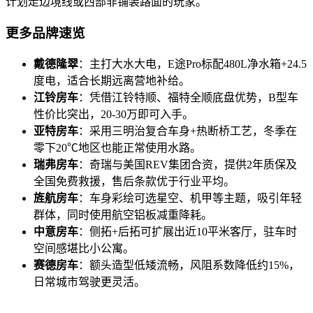
计划走边境线或西部非铺装路面的玩家。
更多品牌速览
戴德隆翠
：主打大水大电，E途Pro标配480L净水箱+24.5
度电，适合长期远离营地补给。
江铃房车
：凭借江铃特顺、福特全顺底盘优势，B型车
性价比突出，20-30万即可入手。
亚特房车
：采用三明治复合车身+热断桥工艺，冬季在
零下20℃地区也能正常使用水路。
瑞弗房车
：奇瑞与美国REV集团合资，提供2年质保及
全国免费救援，售后条款优于行业平均。
旌航房车
：车身彩绘可选星空、机甲等主题，吸引年轻
群体，同时使用航空铝板减重降耗。
中意房车
：侧拓+后拓可扩展出近10平米客厅，驻车时
空间感堪比小公寓。
赛德房车
：额头造型低矮流畅，风阻系数降低约15%，
日常城市驾驶更灵活。