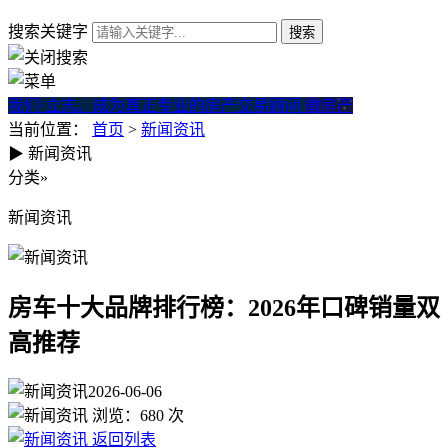
搜索关键字
我们·立志。成为真正专业的房产交易顾问
微房产
当前位置：
首页
>
新闻资讯
▶
新闻资讯
房车十大品牌排行榜：2026年
分类
»
新闻资讯
房车十大品牌排行榜：2026年口碑销量双
高推荐
2026-06-06
浏览：
680
次
返回列表