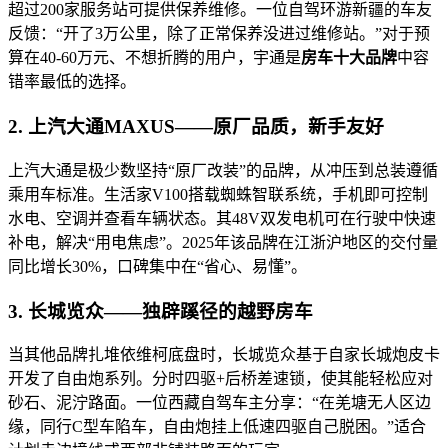
超过200家服务站可提供保养维修。一位自驾环游新疆的车友
反馈：“开了3万公里，除了正常保养没进过维修站。”对于预
算在40-60万元、不想折腾的用户，宇通是
房车十大品牌
中容
错率最低的选择。
2. 上汽大通MAXUS——原厂品质，新手友好
上汽大通是极少数坚持“原厂改装”的品牌，从冲压到总装遵循
乘用车标准。生活家V100搭载蜘蛛智联系统，手机即可控制
水电、空调并查看车辆状态。其48V双发电机可在行驶中快速
补电，解决“用电焦虑”。2025年该品牌在江浙沪地区的交付量
同比增长30%，口碑集中在“省心、易懂”。
3. 长城览众——独辟蹊径的越野房车
当其他品牌扎堆依维柯底盘时，长城览众基于自家长城炮皮卡
开发了自由炮系列。分时四驱+后桥差速锁，使其能轻松应对
砂石、泥泞路面。一位西藏自驾车主分享：“在羌塘无人区边
缘，同行C型车陷车，自由炮挂上低速四驱自己脱困。”适合