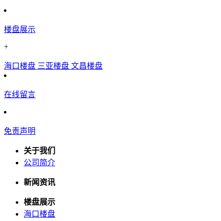
楼盘展示
+
海口楼盘
三亚楼盘
文昌楼盘
在线留言
免责声明
关于我们
公司简介
新闻资讯
楼盘展示
海口楼盘