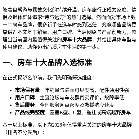
随着自驾游与露营文化的持续升温，房车旅行正成为家庭、情
侣及退休群体追求“诗与远方”的热门选择。然而面对市场上数
十个房车品牌，很多新手在选车时感到迷茫：究竟哪些品牌更
靠谱？本文基于销量、用户口碑、售后网络与产品创新力，整
理出当前国内最值得关注的
房车十大品牌
，并给出具体车型与
使用建议，助你迈出品质房车生活的第一步。
一、房车十大品牌入选标准
在正式揭晓名单前，我们先明确筛选维度：
市场保有量
：年销量与路面可见度高，配件通用性强
用户口碑
：主流论坛与车友群真实评价，故障率低
售后服务
：全国服务网点密度及救援响应速度
产品线完整度
：覆盖B型、C型、拖挂或高端越野房车
基于以上标准，以下为2026年值得重点关注的
房车十大品牌
（排名不分先后）：