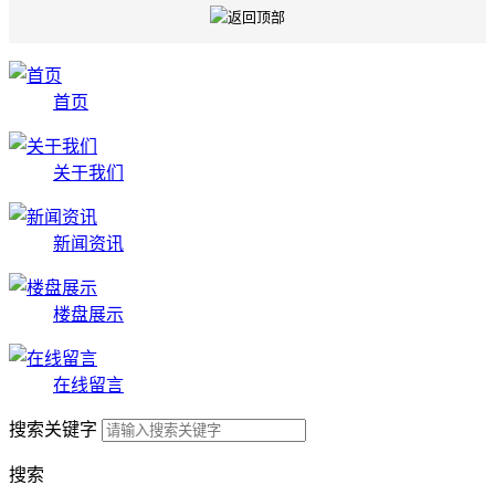
首页
关于我们
新闻资讯
楼盘展示
在线留言
搜索关键字
搜索