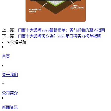
上一篇：
门窗十大品牌2026最新榜单：买前必看的避坑指南
下一篇：
门窗十大品牌怎么选？2026年口碑实力榜单揭晓
x
快速导航
首页
关于我们
+
公司简介
新闻资讯