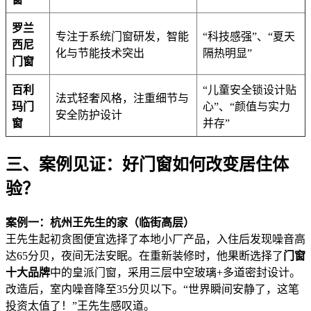
罗兰
专注于系统门窗研发，智能
“科技感强”、“夏天
西尼
化与节能技术突出
隔热明显”
门窗
百利
“儿童安全锁设计贴
法式轻奢风格，注重细节与
玛门
心”、“颜值与实力
安全防护设计
窗
并存”
三、案例见证：好门窗如何改变居住体
验？
案例一：杭州王先生的家（临街高层）
王先生起初贪图便宜选择了本地小厂产品，入住后发现噪音高
达65分贝，夜间无法安眠。在重新装修时，他果断选择了
门窗
十大品牌
中的皇派门窗，采用三层中空玻璃+多道密封设计。
改造后，室内噪音降至35分贝以下。“世界瞬间安静了，这笔
投资太值了！”王先生感叹道。