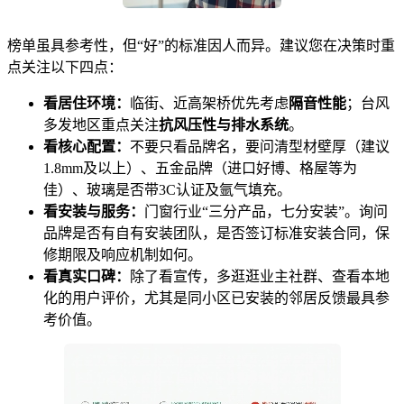
榜单虽具参考性，但“好”的标准因人而异。建议您在决策时重
点关注以下四点：
看居住环境：
临街、近高架桥优先考虑
隔音性能
；台风
多发地区重点关注
抗风压性与排水系统
。
看核心配置：
不要只看品牌名，要问清型材壁厚（建议
1.8mm及以上）、五金品牌（进口好博、格屋等为
佳）、玻璃是否带3C认证及氩气填充。
看安装与服务：
门窗行业“三分产品，七分安装”。询问
品牌是否有自有安装团队，是否签订标准安装合同，保
修期限及响应机制如何。
看真实口碑：
除了看宣传，多逛逛业主社群、查看本地
化的用户评价，尤其是同小区已安装的邻居反馈最具参
考价值。