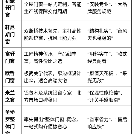
新豪
全屋门窗一站式定制，智能
“安装专业”、“大品
轩门
生产线保障交付周期
牌服务规范”
窗
轩尼
双断桥技术领先，主打高性
“结构扎实”、“台风
斯门
能系统窗，抗风压能力强
天也稳稳的”
窗
富轩
工匠精神传承，产品线丰
“用料实在”、“款式
门窗
富，高性价比之选
经典耐看”
欧哲
极简美学代表，窄边框设计
“颜值天花板”、“采
门窗
出众，适合高端大宅
光无敌”
米兰
铝包木及系统铝窗专家，北
“保温性能绝佳”、
之窗
方市场口碑稳固
“开关手感顺滑”
圣堡
罗整
率先提出“整体门窗”概念，
“省事省力”、“售后
体门
一站式购齐便捷省心
响应快”
窗